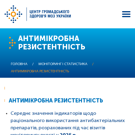
Перейти
АНТИМІКРОБНА
до
РЕЗИСТЕНТНІСТЬ
основного
вмісту
ГОЛОВНА
/
МОНІТОРИНГ І СТАТИСТИКА
/
АНТИМІКРОБНА РЕЗИСТЕНТНІСТЬ
АНТИМІКРОБНА РЕЗИСТЕНТНІСТЬ
Середнє значення індикаторів щодо
раціонального використання антибактеріальних
препаратів, розрахованих під час візитів