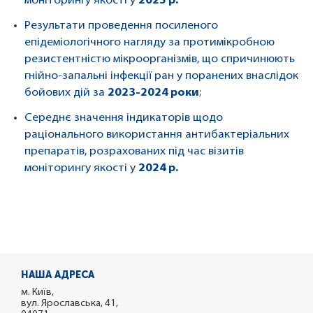
моніторингу якості у
2025 р.
Результати проведення посиленого
епідеміологічного нагляду за протимікробною
резистентністю мікроорганізмів, що спричинюють
гнійно-запальні інфекції ран у поранених внаслідок
бойових дій за
2023-2024 роки
;
Середнє значення індикаторів щодо
раціонального використання антибактеріальних
препаратів, розрахованих під час візитів
моніторингу якості у
2024 р.
НАША АДРЕСА
м. Київ,
вул. Ярославська, 41,