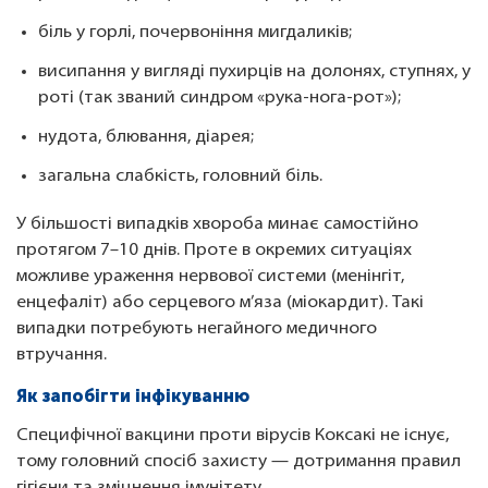
біль у горлі, почервоніння мигдаликів;
висипання у вигляді пухирців на долонях, ступнях, у
роті (так званий синдром «рука-нога-рот»);
нудота, блювання, діарея;
загальна слабкість, головний біль.
У більшості випадків хвороба минає самостійно
протягом 7–10 днів. Проте в окремих ситуаціях
можливе ураження нервової системи (менінгіт,
енцефаліт) або серцевого м’яза (міокардит). Такі
випадки потребують негайного медичного
втручання.
Як запобігти інфікуванню
Специфічної вакцини проти вірусів Коксакі не існує,
тому головний спосіб захисту — дотримання правил