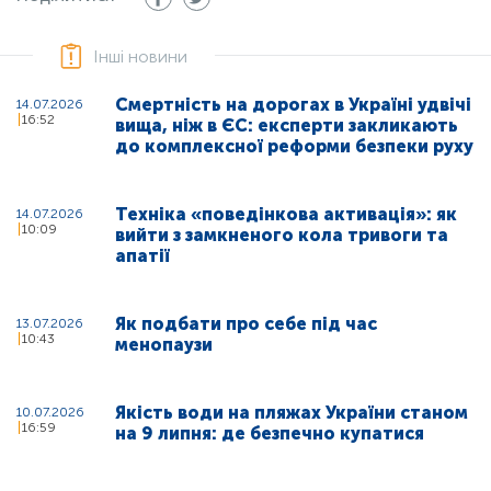
Інші новини
Смертність на дорогах в Україні удвічі
14.07.2026
16:52
вища, ніж в ЄС: експерти закликають
до комплексної реформи безпеки руху
Техніка «поведінкова активація»: як
14.07.2026
10:09
вийти з замкненого кола тривоги та
апатії
Як подбати про себе під час
13.07.2026
10:43
менопаузи
Якість води на пляжах України станом
10.07.2026
16:59
на 9 липня: де безпечно купатися