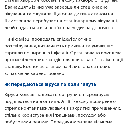
спалах хвороби Коксакі, в якому захворіло 13 дітей.
Дванадцять із них уже завершили стаціонарне
лікування та одужали. Ще одна дитина станом на
4 листопада перебуває на стаціонарному лікуванні,
де їй надається вся необхідна медична допомога.
Нині фахівці проводять епідеміологічне
розслідування, визначають причини та умови, що
сприяли поширенню інфекції. Організовано комплекс
протиепідемічних заходів для локалізації та ліквідації
спалаху. Водночас станом на 4 листопада нових
випадків не зареєстровано.
Як передаються віруси та коли гинуть
Віруси Коксакі належать до групи ентеровірусів і
поділяються на два типи: A і B. Їхньому поширенню
сприяє контакт між людьми в закритих приміщеннях,
спільне користування іграшками, посудом або
побутовими речами. Передача можлива кількома