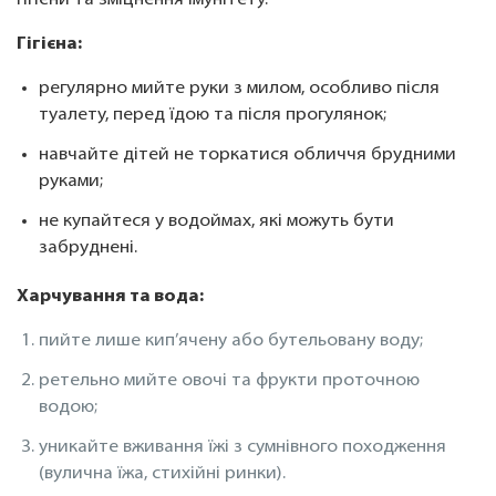
гігієни та зміцнення імунітету.
Гігієна:
регулярно мийте руки з милом, особливо після
туалету, перед їдою та після прогулянок;
навчайте дітей не торкатися обличчя брудними
руками;
не купайтеся у водоймах, які можуть бути
забруднені.
Харчування та вода:
пийте лише кип’ячену або бутельовану воду;
ретельно мийте овочі та фрукти проточною
водою;
уникайте вживання їжі з сумнівного походження
(вулична їжа, стихійні ринки).