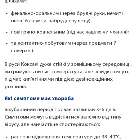
шляхами:
фекально-оральним (через брудні руки, немиті
овочі й фрукти, забруднену воду);
повітряно-крапельним (під час кашлю чи чхання);
та контактно-побутовим (через предмети й
поверхні).
Віруси Коксакі дуже стійкі у зовнішньому середовищі,
витримують низькі температури, але швидко гинуть
під час кип’ятіння чи під дією дезінфекційних
розчинів.
Які симптоми має хвороба
Інкубаційний період триває зазвичай 3–6 днів.
Симптоми можуть відрізнятися залежно від типу
вірусу, але найчастіше спостерігаються:
раптове підвищення температури до 38–40°C;