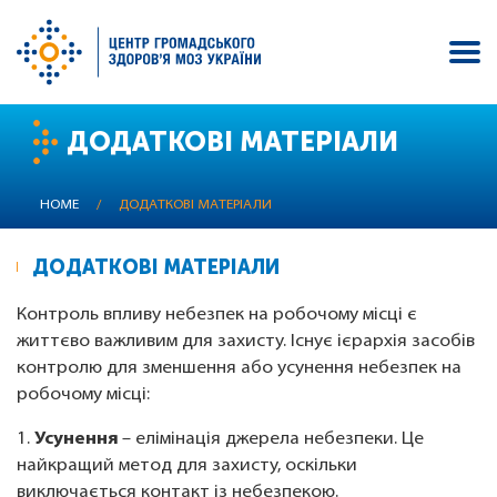
Skip
ДОДАТКОВІ МАТЕРІАЛИ
to
main
content
HOME
/
ДОДАТКОВІ МАТЕРІАЛИ
ДОДАТКОВІ МАТЕРІАЛИ
Контроль впливу небезпек на робочому місці є
життєво важливим для захисту. Існує ієрархія засобів
контролю для зменшення або усунення небезпек на
робочому місці:
1.
Усунення
– елімінація джерела небезпеки. Це
найкращий метод для захисту, оскільки
виключається контакт із небезпекою.