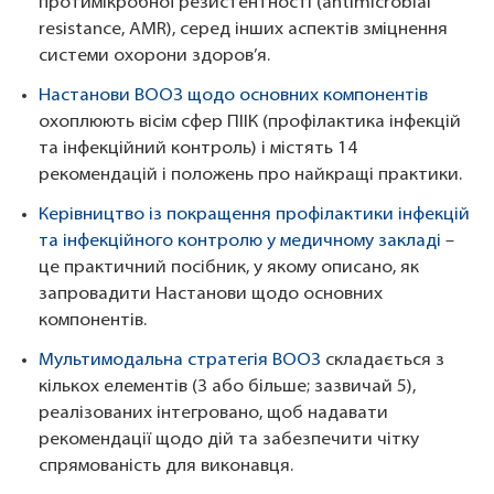
протимікробної резистентності (antimicrobial
resistance, AMR), серед інших аспектів зміцнення
системи охорони здоров’я.
Настанови ВООЗ щодо основних компонентів
охоплюють вісім сфер ПІІК (профілактика інфекцій
та інфекційний контроль) і містять 14
рекомендацій і положень про найкращі практики.
Керівництво із покращення профілактики інфекцій
та інфекційного контролю у медичному закладі
–
це практичний посібник, у якому описано, як
запровадити Настанови щодо основних
компонентів.
Мультимодальна стратегія ВООЗ
складається з
кількох елементів (3 або більше; зазвичай 5),
реалізованих інтегровано, щоб надавати
рекомендації щодо дій та забезпечити чітку
спрямованість для виконавця.