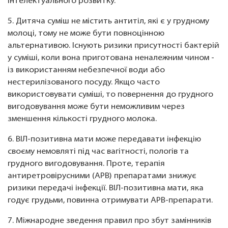
інтелектуального розвитку.
5. Дитяча суміш не містить антитіл, які є у грудному
молоці, тому не може бути повноцінною
альтернативою. Існують ризики присутності бактерій
у суміші, коли вона приготована неналежним чином -
із використанням небезпечної води або
нестерилізованого посуду. Якщо часто
використовувати суміші, то повернення до грудного
вигодовування може бути неможливим через
зменшення кількості грудного молока.
6. ВІЛ-позитивна мати може передавати інфекцію
своєму немовляті під час вагітності, пологів та
грудного вигодовування. Проте, терапія
антиретровірусними (АРВ) препаратами знижує
ризики передачі інфекції. ВІЛ-позитивна мати, яка
годує грудьми, повинна отримувати АРВ-препарати.
7. Міжнародне зведення правил про збут замінників