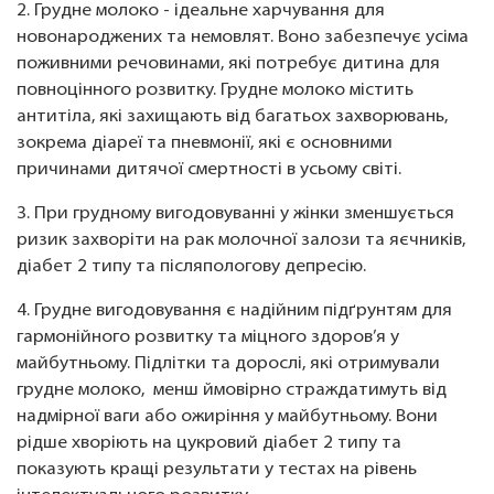
2. Грудне молоко - ідеальне харчування для
новонароджених та немовлят. Воно забезпечує усіма
поживними речовинами, які потребує дитина для
повноцінного розвитку. Грудне молоко містить
антитіла, які захищають від багатьох захворювань,
зокрема діареї та пневмонії, які є основними
причинами дитячої смертності в усьому світі.
3. При грудному вигодовуванні у жінки зменшується
ризик захворіти на рак молочної залози та яєчників,
діабет 2 типу та післяпологову депресію.
4. Грудне вигодовування є надійним підґрунтям для
гармонійного розвитку та міцного здоров’я у
майбутньому. Підлітки та дорослі, які отримували
грудне молоко, менш ймовірно страждатимуть від
надмірної ваги або ожиріння у майбутньому. Вони
рідше хворіють на цукровий діабет 2 типу та
показують кращі результати у тестах на рівень