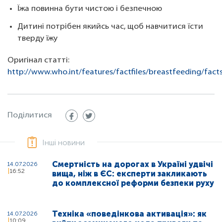
Їжа повинна бути чистою і безпечною
Дитині потрібен якийсь час, щоб навчитися їсти
тверду їжу
Оригінал статті:
http://www.who.int/features/factfiles/breastfeeding/fact
Поділитися
Інші новини
Смертність на дорогах в Україні удвічі
14.07.2026
16:52
вища, ніж в ЄС: експерти закликають
до комплексної реформи безпеки руху
Техніка «поведінкова активація»: як
14.07.2026
10:09