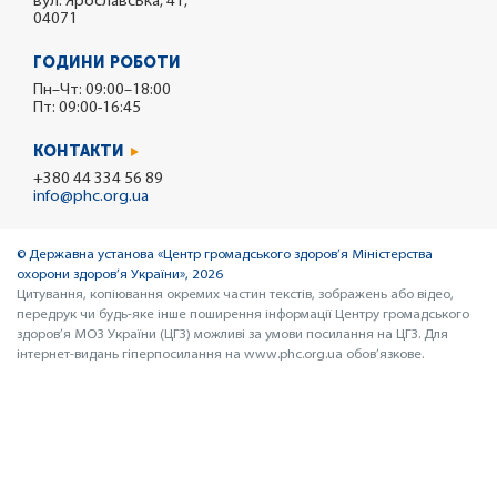
вул. Ярославська, 41,
04071
ГОДИНИ РОБОТИ
Пн–Чт: 09:00–18:00
Пт: 09:00-16:45
КОНТАКТИ
+380 44 334 56 89
info@phc.org.ua
© Державна установа «Центр громадського здоров’я Міністерства
охорони здоров’я України», 2026
Цитування, копіювання окремих частин текстів, зображень або відео,
передрук чи будь-яке інше поширення інформації Центру громадського
здоров’я МОЗ України (ЦГЗ) можливі за умови посилання на ЦГЗ. Для
інтернет-видань гіперпосилання на www.phc.org.ua обов’язкове.