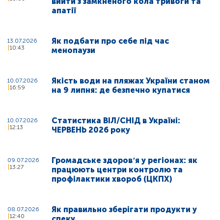
вийти з замкненого кола тривоги та
апатії
Як подбати про себе під час
13.07.2026
10:43
менопаузи
Якість води на пляжах України станом
10.07.2026
16:59
на 9 липня: де безпечно купатися
Статистика ВІЛ/СНІД в Україні:
10.07.2026
12:13
ЧЕРВЕНЬ 2026 року
Громадське здоровʼя у регіонах: як
09.07.2026
13:27
працюють центри контролю та
профілактики хвороб (ЦКПХ)
Як правильно зберігати продукти у
08.07.2026
12:40
спеку