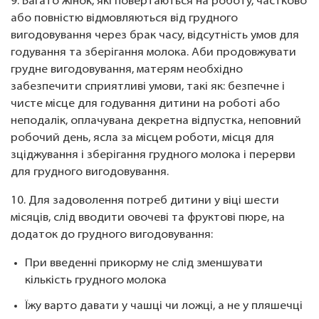
9. Багато жінок, які повертаються на роботу, частково
або повністю відмовляються від грудного
вигодовування через брак часу, відсутність умов для
годування та зберігання молока. Аби продовжувати
грудне вигодовування, матерям необхідно
забезпечити сприятливі умови, такі як: безпечне і
чисте місце для годування дитини на роботі або
неподалік, оплачувана декретна відпустка, неповний
робочий день, ясла за місцем роботи, місця для
зціджування і зберігання грудного молока і перерви
для грудного вигодовування.
10. Для задоволення потреб дитини у віці шести
місяців, слід вводити овочеві та фруктові пюре, на
додаток до грудного вигодовування:
При введенні прикорму не слід зменшувати
кількість грудного молока
Їжу варто давати у чашці чи ложці, а не у пляшечці