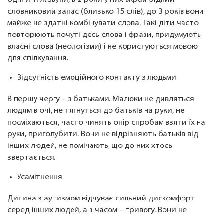
одні й ті ж звуки, в 2 роки у них вкрай бідний
словниковий запас (близько 15 слів), до 3 років вони
майже не здатні комбінувати слова. Такі діти часто
повторюють почуті десь слова і фрази, придумують
власні слова (неологізми) і не користуються мовою
для спілкування.
Відсутність емоційного контакту з людьми
В першу чергу – з батьками. Малюки не дивляться
людям в очі, не тягнуться до батьків на руки, не
посміхаються, часто чинять опір спробам взяти їх на
руки, приголубити. Вони не відрізняють батьків від
інших людей, не помічають, що до них хтось
звертається.
Усамітнення
Дитина з аутизмом відчуває сильний дискомфорт
серед інших людей, а з часом – тривогу. Вони не