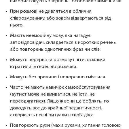
використовують звернень і особових займенників.
При розмові не дивляться в обличчя
співрозмовнику, або зовсім відвертаються від
нього.
Мають неемоційну мову, яка нагадує
автовідповідач, складається з коротких речень
або повторень однотипних фраз чи слів.
Можуть перервати розмову і піти, оскільки
втратили інтерес до розмови.
Можуть без причини і недоречно сміятися.
Часто не мають навичок самообслуговування
(аутист може не вмиватися, не їсти, не
переодягатися). Якщо ж вони це роблять, то
доводять все до крайньої педантичності,
створюють певні ритуали в своїх діях.
Повторюють рухи (махи руками, хитання головою,