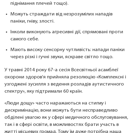
піднімання плечей тощо).
Можуть страждати від незрозумілих нападів
паніки, гніву, злості.
Інколи виконують агресивні дії, спрямовані проти
самого себе.
Мають високу сенсорну чутливість: напади паніки
через різкі і гучні звуки, яскраве світло тощо.
У травні 2014 року 67-а сесія Всесвітньої асамблеї
охорони здоров'я прийняла резолюцію «Комплексні і
узгоджені зусилля з ведення розладів аутистичного
спектру», яку підтримали 60 країн.
«Люди дощу» часто наражаються на стигму і
дискримінацію, вони можуть бути несправедливо
обділені увагою як у сфері медичного обслуговування,
так і в сфері освіти, в можливостях брати участь в
житті місцевих громад. Тому їм дуже потрібна наша