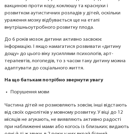
вакциною проти кору, коклюшу та краснухи і
розвитком аутистичних розладів у дітей, оскільки
ураження мозку відбувається ще на етапі
внутрішньоутробного розвитку плода.
До 6 років мозок дитини активно засвоює
інформацію. І якщо намагатися розвивати «дитину
дощу» до цього віку зусиллями психологів, арт-
терапевтів, логопедів, то з часом таку дитину можна
адаптувати до соціального життя.
На що батькам потрібно звернути увагу
Порушення мови
Частина дітей не розмовляють зовсім, інші відстають
від своїх однолітків у мовному розвитку. У віці до 12
місяців не агукають, не виявляють активно радості
при наближенні мами або когось із близьких; видають