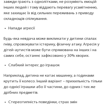
завжди грають з однолітками, не розуміють емоцій
інших людей і тому віддають перевагу усамітненню,
яке захищає їх від сильних переживань з приводу
складнощів спілкування.
Напади агресії
Будь-яка невдача може викликати у дитини спалах
гніву, спровокувати істерику, фізичну атаку. Агресія у
дітей-аутистів може бути спрямована на інших і на
самих себе, останнє зафіксовано у 30% хворих.
Слабкий інтерес до іграшок
Наприклад, дитина не катає машинку, а годинами
крутить її колесо. Інший варіант – прихильність тільки
до однієї іграшки або її частини, до одних і тих же
дрібних предметів.
Стереотипність поведінки, страх змін