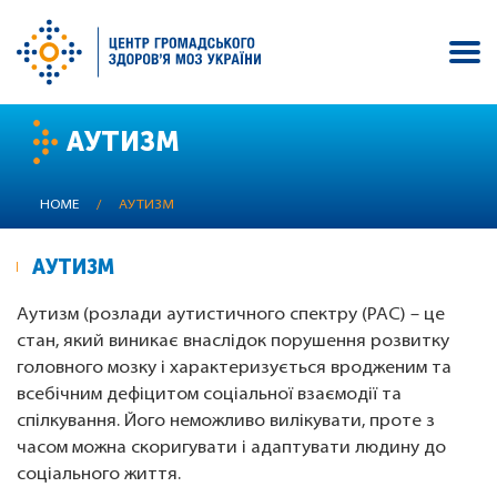
Skip
АУТИЗМ
to
main
content
HOME
/
АУТИЗМ
АУТИЗМ
Аутизм (розлади аутистичного спектру (РАС) – це
стан, який виникає внаслідок порушення розвитку
головного мозку і характеризується вродженим та
всебічним дефіцитом соціальної взаємодії та
спілкування. Його неможливо вилікувати, проте з
часом можна скоригувати і адаптувати людину до
соціального життя.