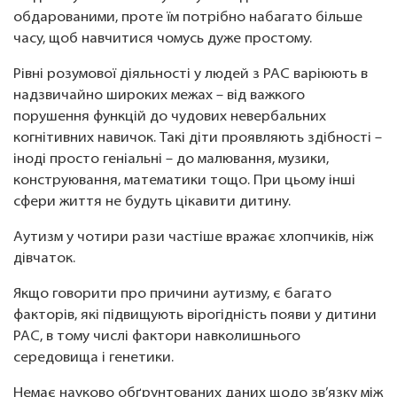
обдарованими, проте їм потрібно набагато більше
часу, щоб навчитися чомусь дуже простому.
Рівні розумової діяльності у людей з РАС варіюють в
надзвичайно широких межах – від важкого
порушення функцій до чудових невербальних
когнітивних навичок. Такі діти проявляють здібності –
іноді просто геніальні – до малювання, музики,
конструювання, математики тощо. При цьому інші
сфери життя не будуть цікавити дитину.
Аутизм у чотири рази частіше вражає хлопчиків, ніж
дівчаток.
Якщо говорити про причини аутизму, є багато
факторів, які підвищують вірогідність появи у дитини
РАС, в тому числі фактори навколишнього
середовища і генетики.
Немає науково обґрунтованих даних щодо зв’язку між