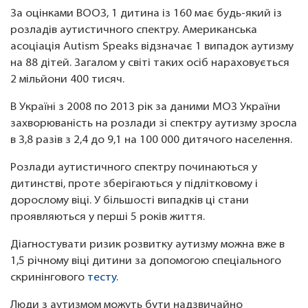
За оцінками ВООЗ, 1 дитина із 160 має будь-який із
розладів аутистичного спектру. Американська
асоціація Autism Speaks відзначає 1 випадок аутизму
на 88 дітей. Загалом у світі таких осіб нараховується
2 мільйони 400 тисяч.
В Україні з 2008 по 2013 рік за даними МОЗ України
захворюваність на розлади зі спектру аутизму зросла
в 3,8 разів з 2,4 до 9,1 на 100 000 дитячого населення.
Розлади аутистичного спектру починаються у
дитинстві, проте зберігаються у підлітковому і
дорослому віці. У більшості випадків ці стани
проявляються у перші 5 років життя.
Діагностувати ризик розвитку аутизму можна вже в
1,5 річному віці дитини за допомогою спеціального
скринінгового
тесту
.
Люди з аутизмом можуть бути надзвичайно