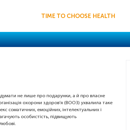
TIME TO CHOOSE HEALTH
одумати не лише про подарунки, а й про власне
організація охорони здоров’я (ВООЗ) ухвалила таке
екс соматичних, емоційних, інтелектуальних і
багачують особистість, підвищують
любові.