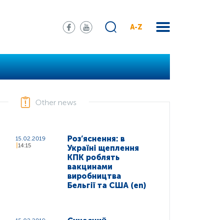
A-Z
Other news
Роз’яснення: в
15.02.2019
14:15
Україні щеплення
КПК роблять
вакцинами
виробництва
Бельгії та США (en)