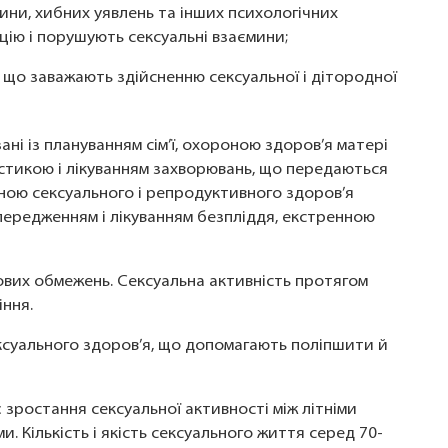
вини, хибних уявлень та інших психологічних
цію і порушують сексуальні взаємини;
в, що заважають здійсненню сексуальної і дітородної
ані із плануванням сім’ї, охороною здоров’я матері
стикою і лікуванням захворювань, що передаються
ною сексуального і репродуктивного здоров’я
опередженням і лікуванням безпліддя, екстренною
кових обмежень. Сексуальна активність протягом
ння.
ексуального здоров’я, що допомагають поліпшити й
 зростання сексуальної активності між літніми
. Кількість і якість сексуального життя серед 70-