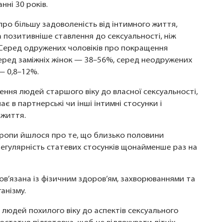
нні 30 років.
про більшу задоволеність від інтимного життя,
а позитивніше ставлення до сексуальності, ніж
 Серед одружених чоловіків про покращення
серед заміжніх жінок — 38–56%, серед неодружених
— 0,8–12%.
ення людей старшого віку до власної сексуальності,
є в партнерські чи інші інтимні стосунки і
 життя.
Європи йшлося про те, що близько половини
 регулярність статевих стосунків щонайменше раз на
 пов’язана із фізичним здоров’ям, захворюваннями та
анізму.
у людей похилого віку до аспектів сексуального