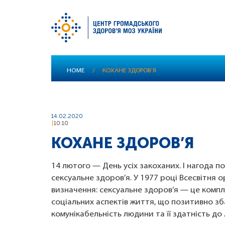
Skip
HOME
/
КОХАНЕ ЗДОРОВ’Я
to
main
content
14.02.2020
10:10
КОХАНЕ ЗДОРОВ’Я
14 лютого — День усіх закоханих. І нагода п
сексуальне здоров’я. У 1977 році Всесвітня 
визначення: сексуальне здоров’я — це компл
соціальних аспектів життя, що позитивно з
комунікабельність людини та її здатність до 