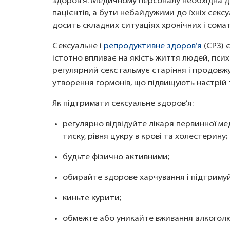
здоров’я. Медичному персоналу необхідна до
пацієнтів, а бути небайдужими до їхніх секс
досить складних ситуаціях хронічних і сома
Сексуальне і
репродуктивне здоров’я
(СРЗ) 
істотно впливає на якість життя людей, психо
регулярний секс гальмує старіння і продовж
утворення гормонів, що підвищують настрій 
Як підтримати сексуальне здоров’я:
регулярно відвідуйте лікаря первинної м
тиску, рівня цукру в крові та холестерину;
будьте фізично активними;
обирайте здорове харчування і підтримуй
киньте курити;
обмежте або уникайте вживання алкоголю