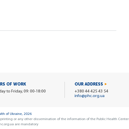
RS OF WORK
OUR ADDRESS
y to Friday, 09: 00-18:00
+380 44 425 43 54
info@phc.org.ua
alth of Ukraine, 2026
eprinting or any other dissemination of the information of the Public Health Center
phc.org.ua are mandatory