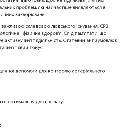
статня підготовка, щоб не відлякувати літніх
уальних проблем, які найчастіше виявляються в
тичних захворювань.
є важливою складовою людського існування. СРЗ
логічне і фізичне здоров’я. Слід пам’ятати, що
ує активну життєдіяльність. Статевий акт зумовлює
та життєвий тонус.
едичної допомоги для контролю артеріального
те оптимальну для вас вагу;
;