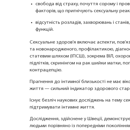
свобода від страху, почуття сорому і про
факторів, що пригнічують сексуальну реак
відсутність розладів, захворювань і стані
функцій.
Сексуальне здоров’я включає аспекти, пов’яз
та новонародженого, профілактикою, діагно
статевим шляхом (ІПСШ), зокрема ВІЛ, охоро
підлітків, скринінгом на рак шийки матки, п
контрацепцію.
Прагнення до інтимної близькості не має ві
життя — сильний індикатор здорового старі
Існує безліч наукових досліджень на тему с
підтримувати інтимне життя.
Дослідження, здійснене у Швеції, демонструє
людьми порівняно із попередніми поколіннями