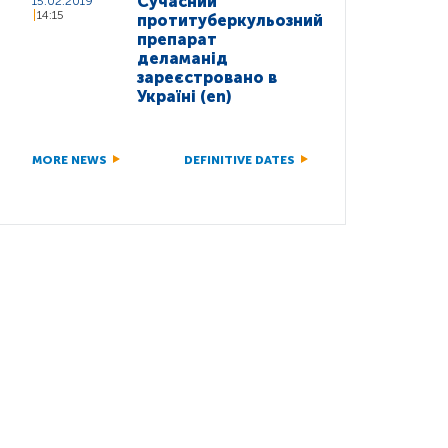
Сучасний
15.02.2019
14:15
протитуберкульозний
препарат
деламанід
зареєстровано в
Україні (en)
MORE NEWS
DEFINITIVE DATES