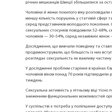
річних мешканців Швеції збільшилися за оста
Чоловіки й жінки похилого віку розповідали 
меншу кількість порушень у статевій сфері т
серед представників молодшого покоління.
сексуальних стосунків повідомили 52–68%, 
чоловіків — 30–54%, серед незаміжніх жінок 
Дослідження, що вивчали поведінку та ставл
продемонстрували, що більшість із них вступа
розглядає сексуальність як важливу частину
У дослідженні проблем старіння в країнах 
чоловіків віком понад 70 років підтвердили
тиждень.
Сексуальна активність у літньому віці тісно
зниженням функціональних можливостей орг
У суспільстві є потреба у поліпшенні доступ