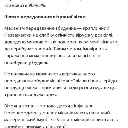
становить 90–95%.
Шляхи передавання вітряної віспи
Механізм передавання збудника — краплинний.
Незважаючи на слабку стійкість вірусів у довкіллі,
доведено можливість їх поширення за межі кімнати,
де перебуває хворий. Таким чином, імовірність
зараження може поширюватися на всіх, хто
перебуває у будівлі.
Не виключена можливість вертикального
передавання збудників вітряної віспи від матері до
плоду, що може спричинити вади розвитку, але це
трапляється дуже рідко.
Вітряна віспа — типова дитяча інфекція.
Новонароджені до двох місяців мають пасивний
материнський імунітет. З трьох місяців вони стають
сприйнятливими до інфекції.