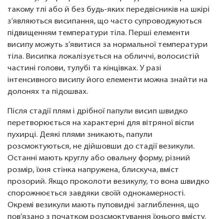
такому тлі або й без будь-яких передвісників на шкірі
з’являються висипання, що часто супроводжуються
підвищенням температури тіла. Перші елементи
висипу можуть з’явитися за нормальної температури
тіла. Висипка локалізується на обличчі, волосистій
частині голови, тулубі та кінцівках. У разі
інтенсивного висипу його елементи можна знайти на
долонях та підошвах.
Після стадії плям і дрібної папули висип швидко
перетворюється на характерні для вітряної віспи
пухирці. Деякі плями зникають, папули
розсмоктуються, не дійшовши до стадії везикули.
Останні мають круглу або овальну форму, різний
розмір, їхня стінка напружена, блискуча, вміст
прозорий. Якщо проколоти везикулу, то вона швидко
спорожнюється завдяки своїй однокамерності.
Окремі везикули мають пуповидні заглиблення, що
пов’язано з початком розсмоктування їхнього вмісту.