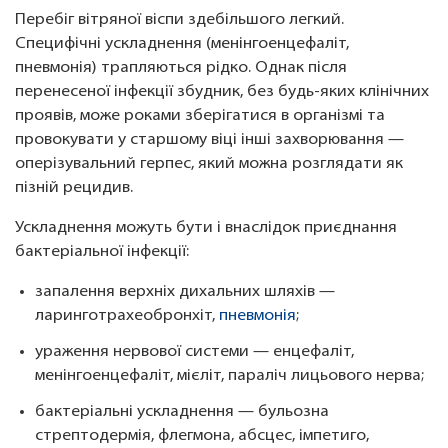
Перебіг вітряної віспи здебільшого легкий.
Специфічні ускладнення (менінгоенцефаліт,
пневмонія) трапляються рідко. Однак після
перенесеної інфекції збудник, без будь-яких клінічних
проявів, може роками зберігатися в організмі та
провокувати у старшому віці інші захворювання —
оперізувальний герпес, який можна розглядати як
пізній рецидив.
Ускладнення можуть бути і внаслідок приєднання
бактеріальної інфекції:
запалення верхніх дихальних шляхів —
ларинготрахеобронхіт,
пневмонія
;
ураження нервової системи — енцефаліт,
менінгоенцефаліт, мієліт, параліч лицьового нерва;
бактеріальні ускладнення — бульозна
стрептодермія, флегмона, абсцес, імпетиго,