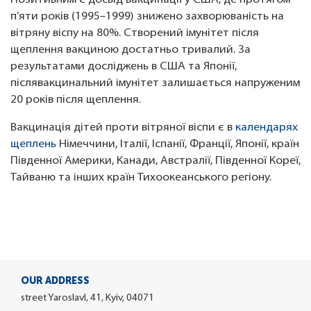
Позитивним є досвід вакцинації у США, де протягом
п’яти років (1995–1999) знижено захворюваність на
вітряну віспу на 80%. Створений імунітет після
щеплення вакциною достатньо тривалий. За
результатами досліджень в США та Японії,
післявакцинальний імунітет залишається напруженим
20 років після щеплення.
Вакцинація дітей проти вітряної віспи є в
календарях
щеплень
Німеччини, Італії, Іспанії, Франції, Японії, країн
Південної Америки, Канади, Австралії, Південної Кореї,
Тайваню та інших країн Тихоокеанського регіону.
OUR ADDRESS
street Yaroslavl, 41, Kyiv, 04071