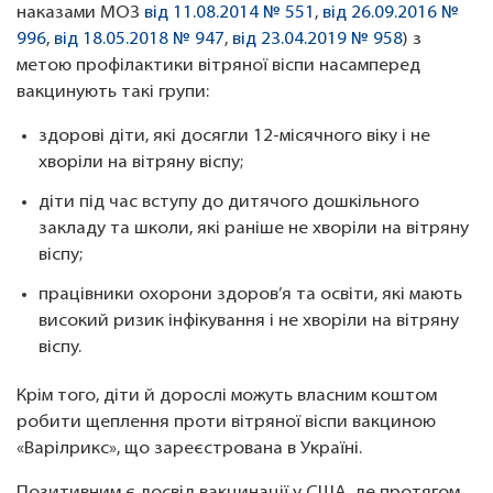
наказами МОЗ
від 11.08.2014 № 551
,
від 26.09.2016 №
996
,
від 18.05.2018 № 947
,
від 23.04.2019 № 958
) з
метою профілактики вітряної віспи насамперед
вакцинують такі групи:
здорові діти, які досягли 12-місячного віку і не
хворіли на вітряну віспу;
діти під час вступу до дитячого дошкільного
закладу та школи, які раніше не хворіли на вітряну
віспу;
працівники охорони здоров’я та освіти, які мають
високий ризик інфікування і не хворіли на вітряну
віспу.
Крім того, діти й дорослі можуть власним коштом
робити щеплення проти вітряної віспи вакциною
«Варілрикс», що зареєстрована в Україні.