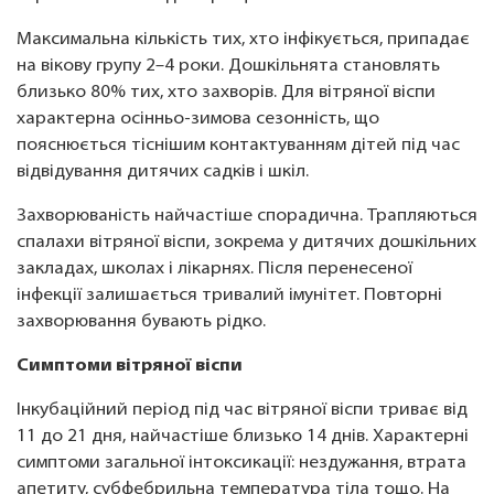
Максимальна кількість тих, хто інфікується, припадає
на вікову групу 2–4 роки. Дошкільнята становлять
близько 80% тих, хто захворів. Для вітряної віспи
характерна осінньо-зимова сезонність, що
пояснюється тіснішим контактуванням дітей під час
відвідування дитячих садків і шкіл.
Захворюваність найчастіше спорадична. Трапляються
спалахи вітряної віспи, зокрема у дитячих дошкільних
закладах, школах і лікарнях. Після перенесеної
інфекції залишається тривалий імунітет. Повторні
захворювання бувають рідко.
Симптоми вітряної віспи
Інкубаційний період під час вітряної віспи триває від
11 до 21 дня, найчастіше близько 14 днів. Характерні
симптоми загальної інтоксикації: нездужання, втрата
апетиту, субфебрильна температура тіла тощо. На