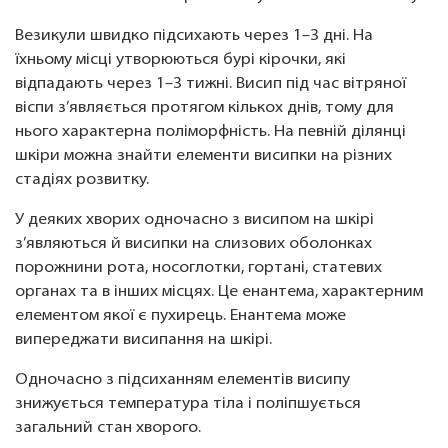
Везикули швидко підсихають через 1–3 дні. На
їхньому місці утворюються бурі кірочки, які
відпадають через 1–3 тижні. Висип під час вітряної
віспи з’являється протягом кількох днів, тому для
нього характерна поліморфність. На певній ділянці
шкіри можна знайти елементи висипки на різних
стадіях розвитку.
У деяких хворих одночасно з висипом на шкірі
з’являються й висипки на слизових оболонках
порожнини рота, носоглотки, гортані, статевих
органах та в інших місцях. Це енантема, характерним
елементом якої є пухирець. Енантема може
випереджати висипання на шкірі.
Одночасно з підсиханням елементів висипу
знижується температура тіла і поліпшується
загальний стан хворого.