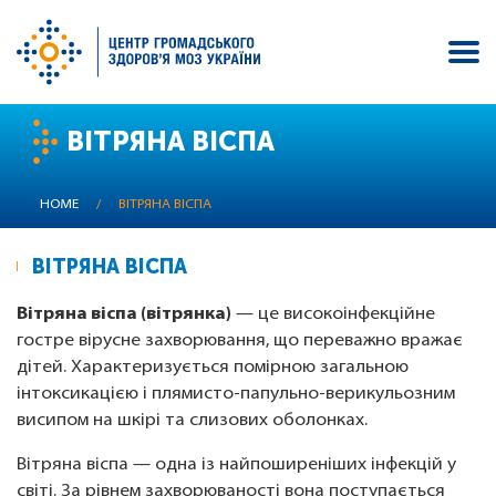
Skip
ВІТРЯНА ВІСПА
to
main
content
HOME
/
ВІТРЯНА ВІСПА
ВІТРЯНА ВІСПА
Вітряна віспа (вітрянка)
— це високоінфекційне
гостре вірусне захворювання, що переважно вражає
дітей. Характеризується помірною загальною
інтоксикацією і плямисто-папульно-верикульозним
висипом на шкірі та слизових оболонках.
Вітряна віспа — одна із найпоширеніших інфекцій у
світі. За рівнем захворюваності вона поступається