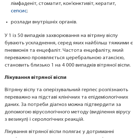
лімфаденіт, стоматит, кон’юнктивіт, кератит,
сепсис
;
розлади внутрішніх органів.
У 1 із 50 випадків захворювання на вітряну віспу
бувають ускладнення, серед яких найбільш тяжкими є
пневмонія та енцефаліт. Частота енцефаліту, який
переважно проявляється церебральною атаксією,
становить близько 1 на 4 000 випадків вітряної віспи.
Лікування вітряної віспи
Вітряну віспу та оперізувальний герпес розпізнають
переважно на підставі клінічних та епідеміологічних
даних. За потреби діагноз можна підтвердити за
допомогою вірусологічного методу (виділення вірусу
з везикул) і серологічних реакцій.
Лікування вітряної віспи полягає у дотриманні