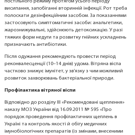
постільного режиму протягом усього періоду
висипання, запобіганні вторинній інфекції. Рот треба
полоскати дезінфекційним засобом. За показаннями
застосовують симптоматичні засоби: анальгетики,
жарознижувальні, здійснюють детоксикацію. У разі
тяжких форм недуги та розвитку гнійних ускладнень
призначають антибіотики.
Після одужання рекомендують провести період
реконвалесценції (10–14 днів) удома. Вітряна віспа
частково знижує імунітет, у зв’язку з чим можливий
розвиток захворювань бактеріальної природи.
Профілактика вітряної віспи
Відповідно до розділу ІІІ «Рекомендовані щеплення»
наказу МОЗ України від 16.09.2011 № 595 «Про
порядок проведення профілактичних щеплень в
Україні та контроль якості й обігу медичних
імунобіологічних препаратів (із змінами, внесеними