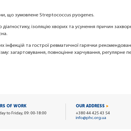
и, що зумовлене Streptococcus pyogenes.
 діагностику, ізоляцію хворих та усунення причин захво
єна.
их інфекцій та гострої ревматичної гарячки рекомендован
зму: загартовування, повноцінне харчування, регулярне пе
RS OF WORK
OUR ADDRESS
y to Friday, 09: 00-18:00
+380 44 425 43 54
info@phc.org.ua