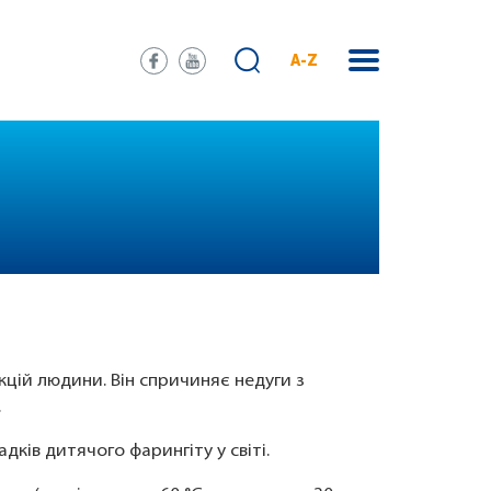
A-Z
кцій людини. Він спричиняє недуги з
.
ків дитячого фарингіту у світі.