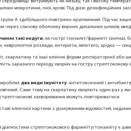
 середовищі: витримують як низьку, так і високу температ
ених мокротинні, гної, крові. Під дією дезінфекційних засо
 групи A здебільшого повітряно-краплинний. Під час кашл
и через слизову оболонку верхніх дихальних шляхів, мигд
чиняє такі недуги
, як гострі тонзиліт/фарингіт (ангіна),
и, неврологічні розлади, ентерити, імпетиго, зрідка — си
іт, скарлатину та інші клінічні форми респіраторної або шк
алість заразного періоду хворих на гостру стрептококову
 виробляє
два види імунітету
: антитоксичний і антибакт
довічний. Саме тому на скарлатину хворіють один раз у жи
і стрептококові захворювання можуть повторюватися.
ставі клінічної картини з урахуванням відомостей, наданих
м діагностики стрептококового фарингіту/тонзиліту є шв