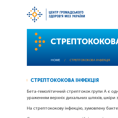
Skip
to
СТРЕПТОКОКОВА
main
content
HOME
/
СТРЕПТОКОКОВА ІНФЕКЦІЯ
СТРЕПТОКОКОВА ІНФЕКЦІЯ
Бета-гемолітичний стрептокок групи A є о
ураженням верхніх дихальних шляхів, шкіри 
На стрептококову інфекцію, зумовлену бакте