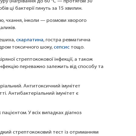
уру (нагрівання до 60 °С — протягом 30
бів ці бактерії гинуть за 15 хвилин.
ю, чхання, інколи — розмови хворого
аликів.
 бешиха,
скарлатина
, гостра ревматична
ндром токсичного шоку,
сепсис
тощо.
іряної стрептококової інфекції, а також
 інфекцію переважно залежить від способу та
еріальний. Антитоксичний імунітет
тті. Антибактеріальний імунітет є
 пацієнтом. У всіх випадках діагноз
идкий стрептококовий тест із отриманням