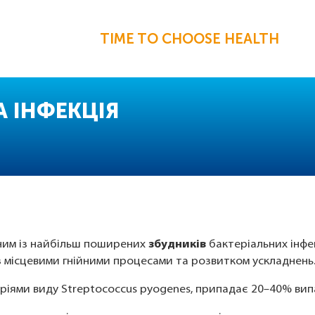
TIME TO CHOOSE HEALTH
 ІНФЕКЦІЯ
дним із найбільш поширених
збудників
бактеріальних інфе
з місцевими гнійними процесами та розвитком ускладнень
ріями виду Streptococcus pyogenes, припадає 20–40% випад