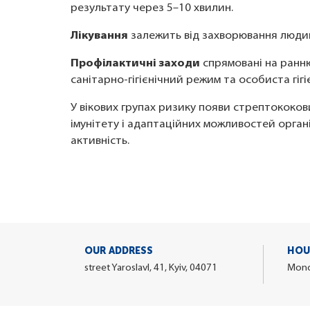
результату через 5–10 хвилин.
Лікування
залежить від захворювання людин
Профілактичні заходи
спрямовані на ранню
санітарно-гігієнічний режим та особиста гігі
У вікових групах ризику появи стрептококов
імунітету і адаптаційних можливостей органі
активність.
OUR ADDRESS
HOU
street Yaroslavl, 41, Kyiv, 04071
Monda