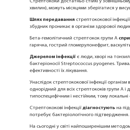
Стрептококи достатньо стійкі у зовнішньому
хвилин), можуть місяцями зберігатися у висуш
Шлях передавання
стрептококової інфекції
збудник проникає в організм здорової людин
Бета-гемолітичний стрептокок групи A
спри
гарячка, гострий гломерулонефрит, васкуліт
Джерелом інфекції
є люди, хворі на тонзил
бактеріоносії Streptococcus pyogenes. Трив
ефективності їх лікування.
Унаслідок стрептококової інфекції організм
однорідний для всіх стрептококів групи А і 
типоспецифічним і нестійким, тому локальн
Стрептококові інфекції
діагностують
на під
потребує бактеріологічного підтвердження.
На сьогодні у світі найпоширенішим методо