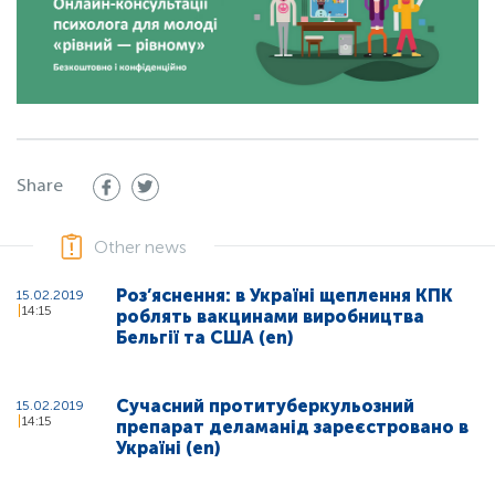
Share
Other news
Роз’яснення: в Україні щеплення КПК
15.02.2019
14:15
роблять вакцинами виробництва
Бельгії та США (en)
Сучасний протитуберкульозний
15.02.2019
14:15
препарат деламанід зареєстровано в
Україні (en)