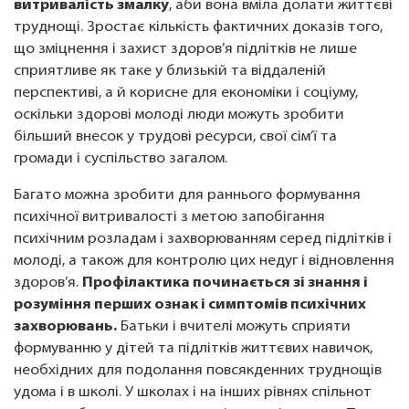
витривалість змалку
, аби вона вміла долати життєві
труднощі. Зростає кількість фактичних доказів того,
що зміцнення і захист здоров’я підлітків не лише
сприятливе як таке у близькій та віддаленій
перспективі, а й корисне для економіки і соціуму,
оскільки здорові молоді люди можуть зробити
більший внесок у трудові ресурси, свої сім’ї та
громади і суспільство загалом.
Багато можна зробити для раннього формування
психічної витривалості з метою запобігання
психічним розладам і захворюванням серед підлітків і
молоді, а також для контролю цих недуг і відновлення
здоров’я.
Профілактика починається зі знання і
розуміння перших ознак і симптомів психічних
захворювань.
Батьки і вчителі можуть сприяти
формуванню у дітей та підлітків життєвих навичок,
необхідних для подолання повсякденних труднощів
удома і в школі. У школах і на інших рівнях спільнот