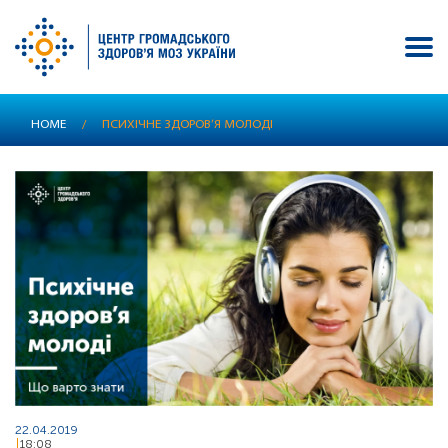
Skip
HOME
/
ПСИХІЧНЕ ЗДОРОВ’Я МОЛОДІ
to
main
content
22.04.2019
18:08