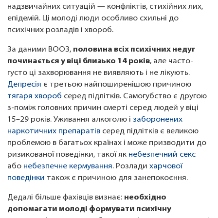
надзвичайних ситуацій — конфліктів, стихійних лих,
епідемій. Ці молоді люди особливо схильні до
психічних розладів і хвороб.
За даними ВООЗ,
половина всіх психічних недуг
починається у віці близько 14 років
, але часто-
густо ці захворювання не виявляють і не лікують.
Депресія
є третьою найпоширенішою причиною
тягаря хвороб
серед підлітків. Самогубство є другою
з-поміж головних причин смерті серед людей у віці
15–29 років. Уживання алкоголю і
заборонених
наркотичних препаратів
серед підлітків є великою
проблемою в багатьох країнах і може призводити до
ризикованої поведінки, такої як
небезпечний секс
або
небезпечне кермування
. Розлади
харчової
поведінки
також є причиною для занепокоєння.
Дедалі більше фахівців визнає:
необхідно
допомагати молоді формувати психічну