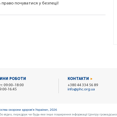
 право почуватися у безпеці!
ИНИ РОБОТИ
КОНТАКТИ
т: 09:00–18:00
+380 44 334 56 89
9:00-16:45
info@phc.org.ua
ства охорони здоров’я України», 2026
бо відео, передрук чи будь-яке інше поширення інформації Центру громадсько