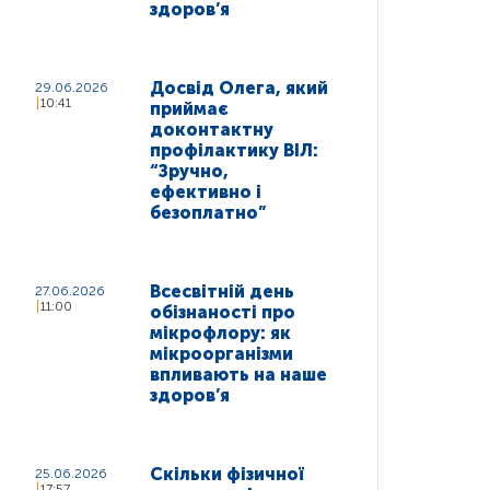
здоров’я
Досвід Олега, який
29.06.2026
10:41
приймає
доконтактну
профілактику ВІЛ:
“Зручно,
ефективно і
безоплатно”
Всесвітній день
27.06.2026
11:00
обізнаності про
мікрофлору: як
мікроорганізми
впливають на наше
здоров’я
Скільки фізичної
25.06.2026
17:57