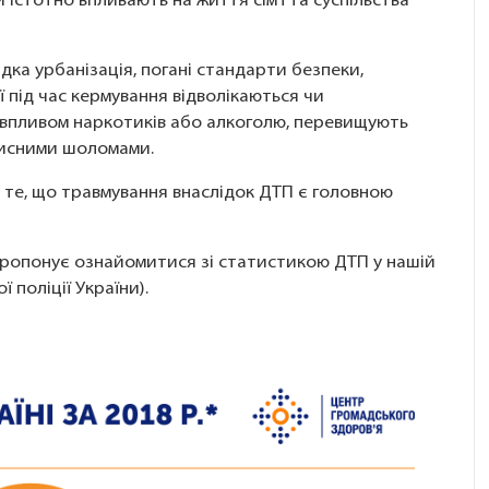
 істотно впливають на життя сім’ї та суспільства
идка урбанізація, погані стандарти безпеки,
ії під час кермування відволікаються чи
д впливом наркотиків або алкоголю, перевищують
хисними шоломами.
 те, що травмування внаслідок ДТП є головною
пропонує ознайомитися зі статистикою ДТП у нашій
ї поліції України).