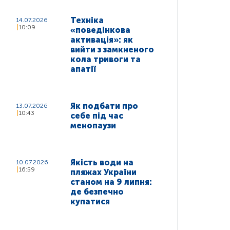
Техніка
14.07.2026
10:09
«поведінкова
активація»: як
вийти з замкненого
кола тривоги та
апатії
Як подбати про
13.07.2026
10:43
себе під час
менопаузи
Якість води на
10.07.2026
16:59
пляжах України
станом на 9 липня:
де безпечно
купатися