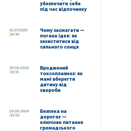
убезпечити себе
під час відпочинку
Чому засмагати —
01.07.2026
14:34
погана ідея: як
захиститися від
сильного сонця
Вроджений
30.06.2026
10:15
токсоплазмоз: як
мамі вберегти
дитину від
хвороби
Безпека на
29.06.2026
13:20
дорогах —
ключове питання
громадського