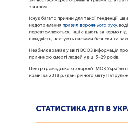
змінюється через отримані травми. Ці втрати
загалом.
Існує багато причин для такої тенденції: шв
недотримання
правил дорожнього руху
, вод
перевтомлюються, інші сідають за кермо пі
швидкість, нехтують пасками безпеки та за
Неабияк вражає у звіті ВООЗ інформація про
причиною смерті людей у віці 5–29 років.
Центр громадського здоров’я МОЗ України 
країні за 2018 р. (дані річного звіту Патрульно