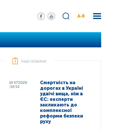
А-Я
Інші новини
Смертність на
14.07.2026
16:52
дорогах в Україні
удвічі вища, ніж в
ЄС: експерти
закликають до
комплексної
реформи безпеки
руху