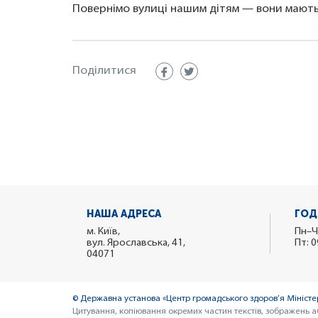
Повернімо вулиці нашим дітям — вони мають
Поділитися
НАША АДРЕСА
ГОД
м. Київ,
Пн–Ч
вул. Ярославська, 41,
Пт: 0
04071
© Державна установа «Центр громадського здоров’я Міністер
Цитування, копіювання окремих частин текстів, зображень а