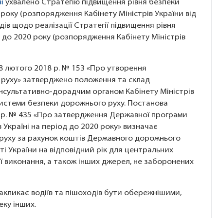
і
ухвалено Стратегію підвищення рівня безпеки
 року (розпорядження Кабінету Міністрів України від
дів щодо реалізації Стратегії підвищення рівня
д до 2020 року (розпорядження Кабінету Міністрів
28 лютого 2018 р. № 153 «Про утворення
 руху» затверджено положення та склад
нсультативно-дорадчим органом Кабінету Міністрів
истеми безпеки дорожнього руху. Постанова
18 р. № 435 «Про затвердження Державної програми
 Україні на період до 2020 року» визначає
 руху за рахунок коштів Державного дорожнього
і України на відповідний рік для центральних
 її виконання, а також інших джерел, не заборонених
акликає водіїв та пішоходів бути обережнішими,
еку інших.