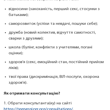
відносини (закоханість, перший секс, стосунки з
батьками);
саморозвиток (успіхи та невдачі, пошуки себе);
дружба (новий колектив, відчуття самотності,
сварки з друзями);
школа (булінг, конфлікти з учителями, погані
оцінки);
здоров’я (секс, емоційний стан, постійний прийом
ліків);
твої права (дискримінація, ВІЛ-послуги, охорона
здоров’я).
Як отримати консультацію?
1. Обрати консультанта(ку) на сайті
https://teenergizer.org/consultations/
.