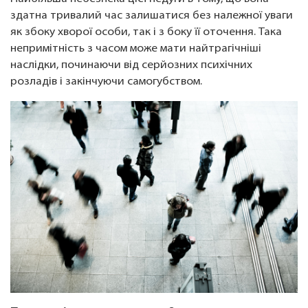
здатна тривалий час залишатися без належної уваги
як збоку хворої особи, так і з боку її оточення. Така
непримітність з часом може мати найтрагічніші
наслідки, починаючи від серйозних психічних
розладів і закінчуючи самогубством.