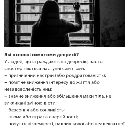
Які основні симптоми депресії?
У людей, що страждають на депресію, часто
спостерігаються наступні симптоми:
− пригнічений настрій (або роздратованість);
− помітне зниження інтересу до життя або
незадоволеність ним;
− значне зниження або збільшення маси тіла, не
викликані зміною дієти;
− безсоння або сонливість;
− втома або втрата енергійності;
− почуття нікчемності, надлишкової або неадекватної