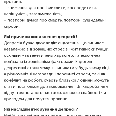
провини;
− зниження здатності мислити, зосередитися,
нерішучість, загальмованість;
− повторні думки про смерть, повторні суїцидальні
спроби.
Які причини виникнення депресії?
Депресія буває двох видів: ендогенна, що виникає
незалежно від зовнішніх стресів і життєвих ситуацій,
оскільки має генетичний характер, та екзогенна,
пов’язана із зовнішніми факторами. Ендогенні
депресивні стани можуть виникати у будь-якому віці,
а різноманітні негаразди і пережиті стреси, такі як
конфлікт на роботі, смерть близької людини, можуть
стати поштовхом до захворювання. Ця хвороба не є
відчуттям поганого настрою, ознакою слабкості чи
приводом для почуття провини.
Які наслідки ігнорування депресії?
Найбільша небезпека цієї недуги в тому, що вона