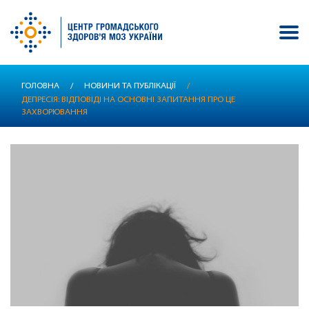
Перейти
ГОЛОВНА
/
НОВИНИ ТА ПУБЛІКАЦІЇ
/
до
ДЕПРЕСІЯ: ВІДПОВІДІ НА ОСНОВНІ ЗАПИТАННЯ ПРО ЦЕ
основного
ЗАХВОРЮВАННЯ
вмісту