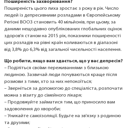
Поширеність захворювання?
Поширеність цього лиха зростає з року в рік. Число
людей із депресивними розладами в Європейському
Регіоні ВООЗ становить 40 мільйонів, при цьому, за
даними нещодавно опублікованих глобальних оцінок
здоров'я станом на 2015 рік, показники поширеності
цих розладів на рівні країн коливаються в діапазоні
від 3,8% до 6,3% від загальної чисельності населення.
Що робити, якщо вам здається, що у вас депресія?
– Поділіться своїми переживаннями з близькою
людиною. Зазвичай люди почуваються краще після
розмови з тими, хто за них непокоїться;
– Зверніться за допомогою до спеціаліста, розпочати
можна з візиту до сімейного лікаря;
– Продовжуйте займатися тим, що приносило вам
задоволення до хвороби;
– Уникайте самоізоляції. Будьте на зв'язку з родиною
та друзями;