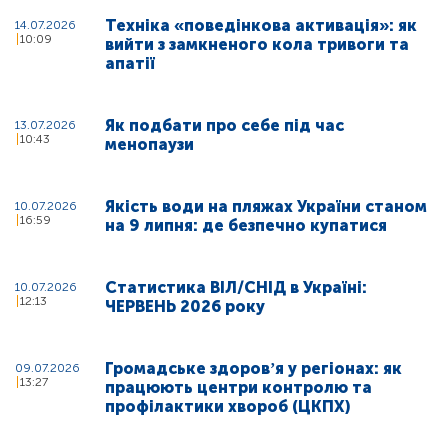
Техніка «поведінкова активація»: як
14.07.2026
10:09
вийти з замкненого кола тривоги та
апатії
Як подбати про себе під час
13.07.2026
10:43
менопаузи
Якість води на пляжах України станом
10.07.2026
16:59
на 9 липня: де безпечно купатися
Статистика ВІЛ/СНІД в Україні:
10.07.2026
12:13
ЧЕРВЕНЬ 2026 року
Громадське здоровʼя у регіонах: як
09.07.2026
13:27
працюють центри контролю та
профілактики хвороб (ЦКПХ)