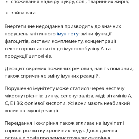
споживання надміру цукру, солі, тваринних жирів;
зайва вага.
Енергетичне недоїдання призводить до значних
порушень клітинного
імунітету
: зміни функції
фагоцитів, системи комплементу, концентрації
секреторних антитіл до імуноглобуліну А та
продукції цитокінів.
Дефіцит окремих поживних речовин, навіть помірний,
також спричиняє зміну імунних реакцій.
Порушення імунітету може статися через нестачу
мікронутрієнтів: цинку; селену; заліза; міді; вітамінів A,
C, E і B6; фолієвої кислоти. Усі вони мають неабиякий
вплив на імунні реакції.
Переїдання і ожиріння також впливає на імунітет і
сприяє розвитку хронічних недуг. Дослідження
останніх років продемонстрували: ожиріння