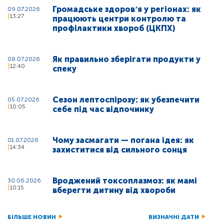
Громадське здоровʼя у регіонах: як
09.07.2026
13:27
працюють центри контролю та
профілактики хвороб (ЦКПХ)
Як правильно зберігати продукти у
08.07.2026
12:40
спеку
Сезон лептоспірозу: як убезпечити
05.07.2026
10:05
себе під час відпочинку
Чому засмагати — погана ідея: як
01.07.2026
14:34
захиститися від сильного сонця
Вроджений токсоплазмоз: як мамі
30.06.2026
10:15
вберегти дитину від хвороби
БІЛЬШЕ НОВИН
ВИЗНАЧНІ ДАТИ