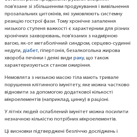
пов’язане зі збільшенням продукування і вивільнення
прозапальних цитокінів, які зумовлюють системну
реакцію гострої фази. Тому хронічне запалення
низького ступеня важкості є характерним для різних
хронічних захворювань, пов’язаних з надмірною
вагою, як-от метаболічний синдром, серцево-судинні
недуги,
діабет
, гіпертонія, безалкогольна жирова
хвороба печінки і деякі види
раку
, що також
характеризуються станом ожиріння.
Немовлята з низькою масою тіла мають тривале
порушення клітинного імунітету, яке можна частково
відновити ​​за допомогою додаткової кількості
мікроелементів (наприклад, цинку) в раціоні.
У літніх людей ослаблений імунітет можна посилити
незначною кількістю потрібних мікроелементів.
Ці висновки підтверджені безліччю досліджень і