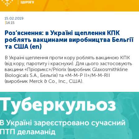
15.02.2019
14:15
Роз’яснення: в Україні щеплення КПК
роблять вакцинами виробництва Бельгії
та США (en)
В Україні щеплення проти кору роблять вакциною КПК
(від кору, паротиту і краснухи). Для цього застосовують
вакцини «Пріорикс»/Priorix (виробник Glaxosmithkline
Biologicals S.A., Бельгія) та «М-М-Р ІІ»/M-M-RII
(виробник Merck & Co., Inc., США).