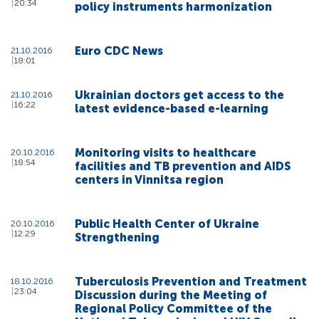
20:34
policy instruments harmonization
Euro CDC News
21.10.2016
18:01
Ukrainian doctors get access to the
21.10.2016
16:22
latest evidence-based e-learning
Monitoring visits to healthcare
20.10.2016
18:54
facilities and TB prevention and AIDS
centers in Vinnitsa region
Public Health Center of Ukraine
20.10.2016
12:29
Strengthening
Tuberculosis Prevention and Treatment
18.10.2016
23:04
Discussion during the Meeting of
Regional Policy Committee of the