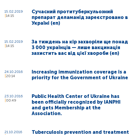
Сучасний протитуберкульозний
15.02.2019
14:15
препарат деламанід зареєстровано в
Україні (en)
За тиждень на кір захворіли ще понад
15.02.2019
14:15
3 000 українців — лише вакцинація
захистить вас від цієї хвороби (en)
Increasing immunization coverage is a
24.10.2016
20:14
priority for the Government of Ukraine
Public Health Center of Ukraine has
23.10.2016
00:49
been officially recognized by IANPHI
and gets Membership at the
Association.
Tuberculosis prevention and treatment
21.10.2016