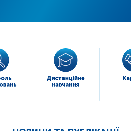
роль
Дистанційне
Ка
ювань
навчання