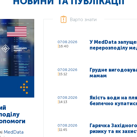
НОВИНИ ТА ПУБЛІКАЦІЇ
Варто знати
У MedData запуще
07.08.2026
16:40
перерозподілу ме
Грудне вигодовува
07.08.2026
15:12
мамам
Якість води на пл
07.08.2026
14:13
безпечно купатис
ий
поділу
допомоги
Гарячка Західного 
07.08.2026
11:45
ризику та як захи
мі
MedData