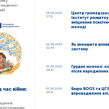
ліку
в медичної
ний
Центр громадсько
06.08.2026
17:11
інститут розвитку
зміцнення психічн
молоді
Як зменшити вплив
06.08.2026
12:44
систему
Грудне молоко: ко
05.08.2026
18:13
після народження
 час війни:
Бюро ВООЗ та ЦГЗ 
05.08.2026
14:51
впровадження епід
іщення,
допостачанням