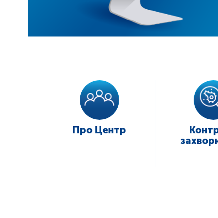
Про Центр
Конт
захвор