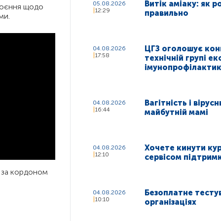
Витік аміаку: як р
05.08.2026
коєння щодо
12:29
правильно
ми.
ЦГЗ оголошує кон
04.08.2026
17:58
технічній групі ек
імунопрофілакти
Вагітність і вірус
04.08.2026
16:44
майбутній мамі
Хочете кинути ку
04.08.2026
12:10
сервісом підтрим
о за кордоном
Безоплатне тестув
04.08.2026
10:10
організаціях