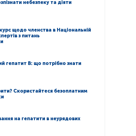
озпізнати небезпеку та діяти
курс щодо членства в Національній
спертів з питань
ки
ний гепатит В: що потрібно знати
рити? Скористайтеся безоплатним
ки
ання на гепатити в неурядових