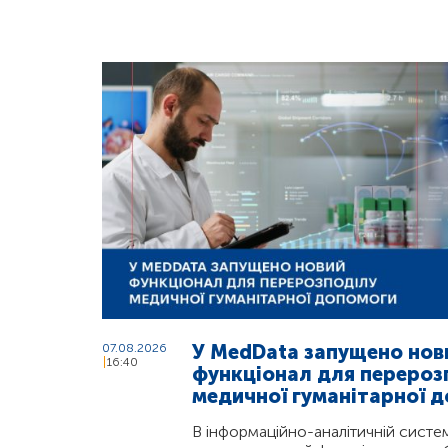
У MedData запущено нов
07.08.2026
16:40
функціонал для перероз
медичної гуманітарної 
В інформаційно-аналітичній систе