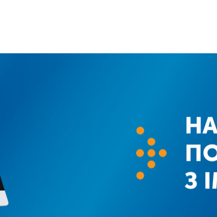
Н
П
З 