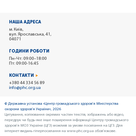
НАША АДРЕСА
м. Київ,
вул. Ярославська, 41,
04071
ГОДИНИ РОБОТИ
Пн–Чт: 09:00–18:00
Пт: 09:00-16:45
КОНТАКТИ
+380 44 334 56 89
info@phc.org.ua
© Державна установа «Центр громадського здоров’я Міністерства
охорони здоров’я України», 2026
Цитування, копіювання окремих частин текстів, зображень або відео,
передрук чи будь-яке інше поширення інформації Центру громадського
здоров’я МОЗ України (ЦГЗ) можливі за умови посилання на ЦГЗ. Для
інтернет-видань гіперпосилання на www.phc.org.ua обов’язкове.