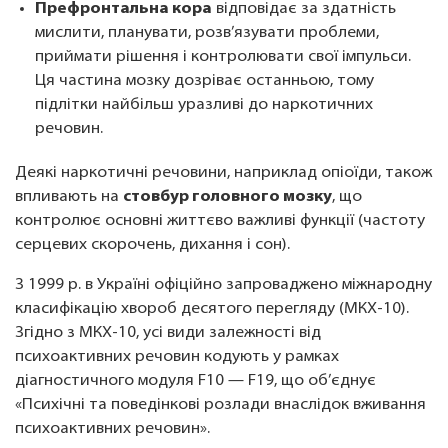
Префронтальна кора
відповідає за здатність
мислити, планувати, розв’язувати проблеми,
приймати рішення і контролювати свої імпульси.
Ця частина мозку дозріває останньою, тому
підлітки найбільш уразливі до наркотичних
речовин.
Деякі наркотичні речовини, наприклад опіоїди, також
впливають на
стовбур головного мозку
, що
контролює основні життєво важливі функції (частоту
серцевих скорочень, дихання і сон).
З 1999 р. в Україні офіційно запроваджено міжнародну
класифікацію хвороб десятого перегляду (МКХ-10).
Згідно з МКХ-10, усі види залежності від
психоактивних речовин кодують у рамках
діагностичного модуля F10 — F19, що об’єднує
«Психічні та поведінкові розлади внаслідок вживання
психоактивних речовин».