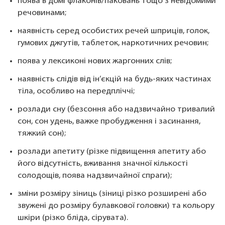
поява в домі флаконів/паковань тощо з невідомими
речовинами;
наявність серед особистих речей шприців, голок,
гумових джгутів, таблеток, наркотичних речовин;
поява у лексиконі нових жаргонних слів;
наявність слідів від ін’єкцій на будь-яких частинах
тіла, особливо на передпліччі;
розлади сну (безсоння або надзвичайно тривалий
сон, сон удень, важке пробудження і засинання,
тяжкий сон);
розлади апетиту (різке підвищення апетиту або
його відсутність, вживання значної кількості
солодощів, поява надзвичайної спраги);
зміни розміру зіниць (зіниці різко розширені або
звужені до розміру булавкової головки) та кольору
шкіри (різко бліда, сірувата).