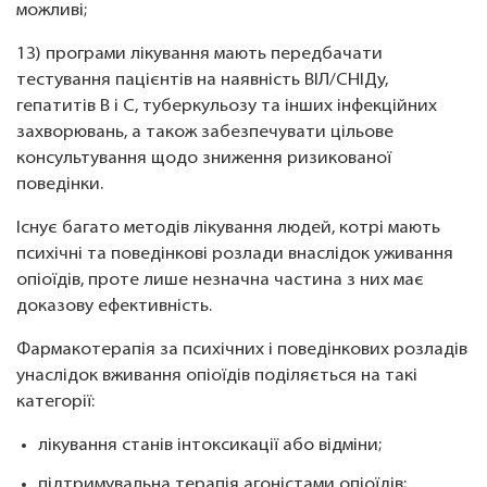
можливі;
13) програми лікування мають передбачати
тестування пацієнтів на наявність ВІЛ/СНІДу,
гепатитів B і C, туберкульозу та інших інфекційних
захворювань, а також забезпечувати цільове
консультування щодо зниження ризикованої
поведінки.
Існує багато методів лікування людей, котрі мають
психічні та поведінкові розлади внаслідок уживання
опіоїдів, проте лише незначна частина з них має
доказову ефективність.
Фармакотерапія за психічних і поведінкових розладів
унаслідок вживання опіоїдів поділяється на такі
категорії:
лікування станів інтоксикації або відміни;
підтримувальна терапія агоністами опіоїдів;