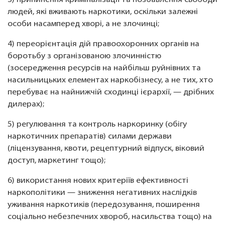
3) припинення криміналізації та позбавлення свободи
людей, які вживають наркотики, оскільки залежні
особи насамперед хворі, а не злочинці;
4) переорієнтація дій правоохоронних органів на
боротьбу з організованою злочинністю
(зосередження ресурсів на найбільш руйнівних та
насильницьких елементах наркобізнесу, а не тих, хто
перебуває на найнижчій сходинці ієрархії, — дрібних
дилерах);
5) регулювання та контроль наркоринку (обігу
наркотичних препаратів) силами держави
(ліцензування, квоти, рецептурний відпуск, віковий
доступ, маркетинг тощо);
6) використання нових критеріїв ефективності
наркополітики — зниження негативних наслідків
уживання наркотиків (передозування, поширення
соціально небезпечних хвороб, насильства тощо) на