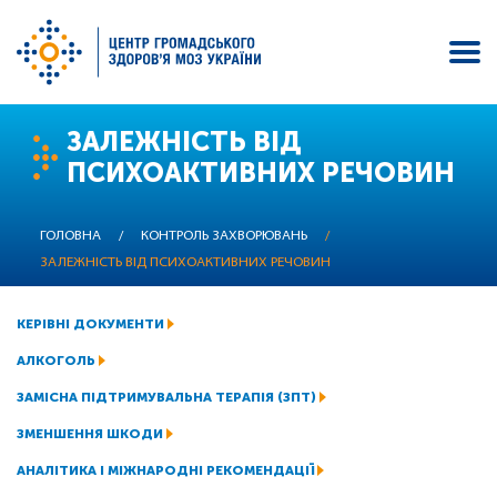
Перейти
ЗАЛЕЖНІСТЬ ВІД
до
ПСИХОАКТИВНИХ РЕЧОВИН
основного
вмісту
ГОЛОВНА
/
КОНТРОЛЬ ЗАХВОРЮВАНЬ
/
ЗАЛЕЖНІСТЬ ВІД ПСИХОАКТИВНИХ РЕЧОВИН
КЕРІВНІ ДОКУМЕНТИ
АЛКОГОЛЬ
ЗАМІСНА ПІДТРИМУВАЛЬНА ТЕРАПІЯ (ЗПТ)
ЗМЕНШЕННЯ ШКОДИ
АНАЛІТИКА І МІЖНАРОДНІ РЕКОМЕНДАЦІЇ