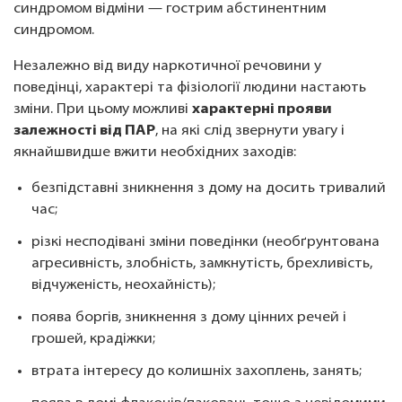
синдромом відміни — гострим абстинентним
синдромом.
Незалежно від виду наркотичної речовини у
поведінці, характері та фізіології людини настають
зміни. При цьому можливі
характерні прояви
залежності від ПАР
, на які слід звернути увагу і
якнайшвидше вжити необхідних заходів:
безпідставні зникнення з дому на досить тривалий
час;
різкі несподівані зміни поведінки (необґрунтована
агресивність, злобність, замкнутість, брехливість,
відчуженість, неохайність);
поява боргів, зникнення з дому цінних речей і
грошей, крадіжки;
втрата інтересу до колишніх захоплень, занять;