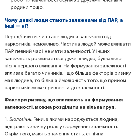
роботи/навчання, стосунків з друзями, членами
родини тощо.
Чому деякі люди стають залежними від ПАР, а
інші — ні?
Передбачити, чи стане людина залежною від
наркотиків, неможливо. Частина людей може вживати
ПАР певний час і не мати залежності. У інших
залежність розвивається дуже швидко, буквально
після першого вживання. На формування залежності
впливає багато чинників, і що більше факторів ризику
має людина, то більша ймовірність того, що прийом
наркотиків може призвести до залежності.
Фактори ризику, що впливають на формування
залежності, можна розділити на кілька груп.
1.
Біологічні
. Гени, з якими народжується людина,
відіграють значну роль у формуванні залежності.
Окрім того, мають значення стать, етнічна