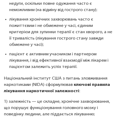
недуги, оскільки повне одужання часто є
неможливим (на відміну від гострого стану);
лікування хронічних захворювань часто є
пожиттєвим і не обмежене у часі, єдиним
критерієм для зупинки терапії є стан хворого, а не
її тривалість (лікування гострого стану завжди
обмежене у часі);
пацієнт є активним учасником і партнером
лікування, і від ефективної взаємодії між лікарем і
пацієнтом залежить успіх терапії.
Національний інститут США з питань зловживання
наркотиками (NIDA) сформулював
ключові правила
лікування наркотичної залежності
:
1) залежність — це складне, хронічне захворювання,
що порушує функціонування головного мозку і
поведінку людини, але піддається лікуванню;