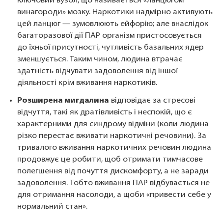
ключовий вузол, що називається «ланцюгом
винагороди» мозку. Наркотики надмірно активують
цей ланцюг — зумовлюють ейфорію; але внаслідок
багаторазової дії ПАР організм пристосовується
до їхньої присутності, чутливість базальних ядер
зменшується. Таким чином, людина втрачає
здатність відчувати задоволення від іншої
діяльності крім вживання наркотиків.
Розширена мигдалина
відповідає за стресові
відчуття, такі як дратівливість і неспокій, що є
характерними для синдрому відміни (коли людина
різко перестає вживати наркотичні речовини). За
тривалого вживання наркотичних речовин людина
продовжує це робити, щоб отримати тимчасове
полегшення від почуття дискомфорту, а не заради
задоволення. Тобто вживання ПАР відбувається не
для отримання насолоди, а щоби «привести себе у
нормальний стан».