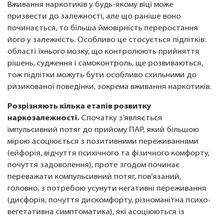
Вживання наркотиків у будь-якому віці може
призвести до залежності, але що раніше воно
починається, то більша ймовірність переростання
його у залежність. Особливо це стосується підлітків:
області їхнього мозку, що контролюють прийняття
рішень, судження і самоконтроль, ще розвиваються,
тож підлітки можуть бути особливо схильними до
ризикованої поведінки, зокрема вживання наркотиків.
Розрізняють кілька етапів розвитку
наркозалежності.
Спочатку з’являється
імпульсивний потяг до прийому ПАР, який більшою
мірою асоціюється з позитивними переживаннями
(ейфорія, відчуття психічного та фізичного комфорту,
почуття задоволення), проте згодом починає
переважати компульсивний потяг, пов’язаний,
головно, з потребою усунути негативні переживання
(дисфорія, почуття дискомфорту, різноманітна психо-
вегетативна симптоматика), які асоціюються із