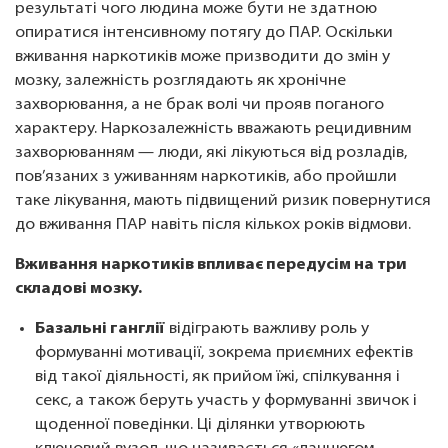
результаті чого людина може бути не здатною
опиратися інтенсивному потягу до ПАР. Оскільки
вживання наркотиків може призводити до змін у
мозку, залежність розглядають як хронічне
захворювання, а не брак волі чи прояв поганого
характеру. Наркозалежність вважають рецидивним
захворюванням — люди, які лікуються від розладів,
пов’язаних з уживанням наркотиків, або пройшли
таке лікування, мають підвищений ризик повернутися
до вживання ПАР навіть після кількох років відмови.
Вживання наркотиків впливає передусім на три
складові мозку.
Базальні ганглії
відіграють важливу роль у
формуванні мотивації, зокрема приємних ефектів
від такої діяльності, як прийом їжі, спілкування і
секс, а також беруть участь у формуванні звичок і
щоденної поведінки. Ці ділянки утворюють