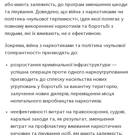
або мають залежність, до програм зменшення шкоди
та лікування. Доведено, що війна з наркотиками чи
політика «нульової терпимості», ідея якої полягає у
повному викорененні наркотиків та боротьбі з
людьми, які їх вживають, не є ефективною.
Зокрема, війна з наркотиками та політика «нульової
толерантності» призводять до:
розростання кримінальної інфраструктури —
успішна операція проти одного наркоугруповання
призводить до сплеску насильства нових
угруповань у боротьбі за вакантну територію,
залучення нових дилерів, переміщення місця
нелегального виробництва наркотиків;
неефективності витрат на правоохоронні, судові,
каральні заходи та, як результат, зменшення
витрат на профілактику вживання наркотичних
речовин та лікування осіб, які мають залежність;