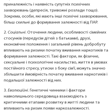
приналежність і наявність супутніх психічних
захворювань (депресія, тривожні розлади тощо).
Зокрема, особи, які мають інші психічні захворювання,
більш схильні до формування залежності від ПАР.
2.
Соціальні
. Оточення людини, особливості сімейних
стосунків (передусім дітей з батьками), друзі,
економічне положення і загальний рівень добробуту
впливають на ризики початку вживання наркотиків та
формування залежності. Такі фактори, як фізичне,
сексуальне і психологічне насильство, життя в умовах
постійного стресу, утиски з боку сім’ї, можуть значно
збільшити ймовірність початку вживання наркотиків і
подальшої залежності від них.
3.
Еволюційні
. Генетичні чинники і фактори
навколишнього середовища взаємодіють з
критичними етапами розвитку в житті людини та
впливають на ризик появи наркозалежності.