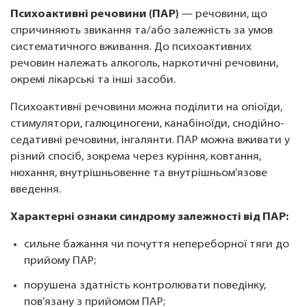
Психоактивні речовини (ПАР)
— речовини, що
спричиняють звикання та/або залежність за умов
систематичного вживання. До психоактивних
речовин належать алкоголь, наркотичні речовини,
окремі лікарські та інші засоби.
Психоактивні речовини можна поділити на опіоїди,
стимулятори, галюциногени, канабіноїди, снодійно-
седативні речовини, інгалянти. ПАР можна вживати у
різний спосіб, зокрема через куріння, ковтання,
нюхання, внутрішньовенне та внутрішньом’язове
введення.
Характерні ознаки синдрому залежності від ПАР:
сильне бажання чи почуття непереборної тяги до
прийому ПАР;
порушена здатність контролювати поведінку,
пов’язану з прийомом ПАР;