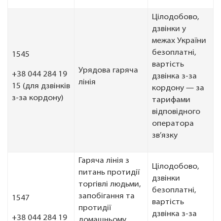
Цілодобово,
дзвінки у
межах України
безоплатні,
1545
вартість
Урядова гаряча
+38 044 284 19
дзвінка з-за
лінія
15 (для дзвінків
кордону — за
з-за кордону)
тарифами
відповідного
оператора
зв’язку
Гаряча лінія з
Цілодобово,
питань протидії
дзвінки
торгівлі людьми,
безоплатні,
запобігання та
1547
вартість
протидії
дзвінка з-за
+38 044 284 19
домашньому