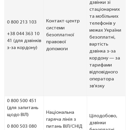
дзвінки зі
стаціонарних
та мобільних
Контакт-центр
0 800 213 103
телефонів у
системи
межах України
+38 044 363 10
безоплатної
безоплатні,
41 (для дзвінків
правової
вартість
з-за кордону)
допомоги
дзвінка з-за
кордону — за
тарифами
відповідного
оператора
зв’язку
0 800 500 451
(для запитань
Національна
щодо ВІЛ)
Цілодобово,
гаряча лінія з
дзвінки
0 800 503 080
питань ВІЛ/СНІД