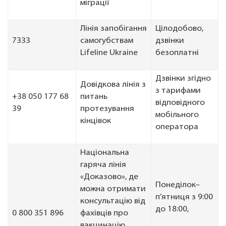
міграції
Лінія запобігання
Цілодобово,
7333
самогубствам
дзвінки
Lifeline Ukraine
безоплатні
Дзвінки згідно
Довідкова лінія з
з тарифами
+38 050 177 68
питань
відповідного
39
протезування
мобільного
кінцівок
оператора
Національна
гаряча лінія
«Доказово», де
Понеділок–
можна отримати
п’ятниця з 9:00
консультацію від
до 18:00,
0 800 351 896
фахівців про
вакцинацію,