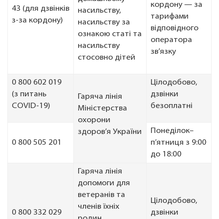
кордону — за
43 (для дзвінків
насильству,
тарифами
з-за кордону)
насильству за
відповідного
ознакою статі та
оператора
насильству
зв’язку
стосовно дітей
0 800 602 019
Цілодобово,
(з питань
дзвінки
Гаряча лінія
COVID-19)
безоплатні
Міністерства
охорони
Понеділок–
здоров’я України
0 800 505 201
п’ятниця з 9:00
до 18:00
Гаряча лінія
допомоги для
ветеранів та
Цілодобово,
членів їхніх
0 800 332 029
дзвінки
родин