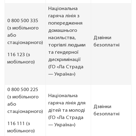
Національна
гаряча лінія з
0 800 500 335
попередження
(з мобільного
домашнього
або
насильства,
Дзвінки
стаціонарного)
торгівлі людьми
безоплатні
та ґендерної
116 123 (з
дискримінації
мобільного)
(ГО «Ла Страда
— Україна»)
0 800 500 225
Національна
(з мобільного
гаряча лінія для
або
Дзвінки
дітей та молоді
стаціонарного)
безоплатні
(ГО «Ла Страда
116 111 (з
— Україна»)
мобільного)