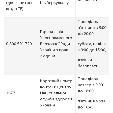
безоплатні
(для запитань
і туберкульозу
щодо ТБ)
Понеділок–
п’ятниця з 9:00
Гаряча лінія
до 20:00,
Уповноваженого
0 800 501 720
Верховної Ради
субота, неділя
України з прав
з 9:00 до 15:00,
людини
дзвінки
безоплатні
Понеділок–
Короткий номер
четвер з 9:00
контакт-центру
до 18:00,
1677
Національної
служби здоров’я
п’ятниця з 9:00
України
до 16:45