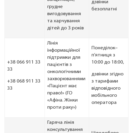
дзвінки
грудне
безоплатні
вигодовування
та харчування
дітей до 3 років
Лінія
Понеділок–
інформаційної
п’ятниця з
підтримки для
+38 066 911 33
10:00 до 18:00,
пацієнтів з
33
онкологічними
дзвінки згідно
захворюваннями
+38 068 911 33
з тарифами
«Пацієнт має
33
відповідного
право!» (ГО
мобільного
«Афіна. Жінки
оператора
проти раку»)
Гаряча лінія
консультування