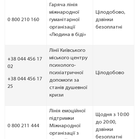
Гаряча лінія
міжнародної
Цілодобово,
0 800 210 160
гуманітарної
дзвінки
організації
безоплатні
«Людина в біді»
Лінії Київського
міського центру
+38 044 456 17
психолого-
02
психіатричної
Цілодобово
+38 044 456 17
допомоги за
25
станів душевної
кризи
Лінія емоційної
Щодня з 10:00
підтримки
до 20:00,
0 800 211 444
Міжнародної
дзвінки
організації з
безоплатні