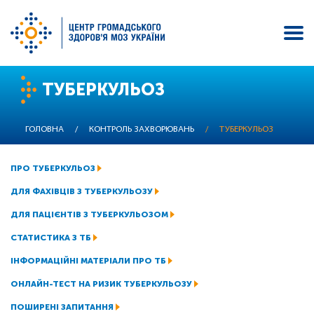
Перейти
ТУБЕРКУЛЬОЗ
до
основного
вмісту
ГОЛОВНА
/
КОНТРОЛЬ ЗАХВОРЮВАНЬ
/
ТУБЕРКУЛЬОЗ
ПРО ТУБЕРКУЛЬОЗ
ДЛЯ ФАХІВЦІВ З ТУБЕРКУЛЬОЗУ
ДЛЯ ПАЦІЄНТІВ З ТУБЕРКУЛЬОЗОМ
СТАТИСТИКА З ТБ
ІНФОРМАЦІЙНІ МАТЕРІАЛИ ПРО ТБ
ОНЛАЙН-ТЕСТ НА РИЗИК ТУБЕРКУЛЬОЗУ
ПОШИРЕНІ ЗАПИТАННЯ