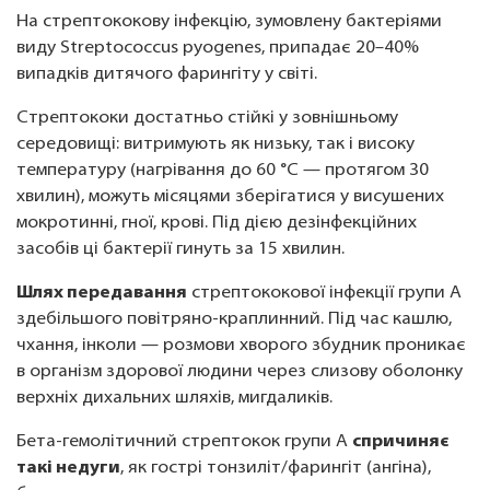
На стрептококову інфекцію, зумовлену бактеріями
виду Streptococcus pyogenes, припадає 20–40%
випадків дитячого фарингіту у світі.
Стрептококи достатньо стійкі у зовнішньому
середовищі: витримують як низьку, так і високу
температуру (нагрівання до 60 °С — протягом 30
хвилин), можуть місяцями зберігатися у висушених
мокротинні, гної, крові. Під дією дезінфекційних
засобів ці бактерії гинуть за 15 хвилин.
Шлях передавання
стрептококової інфекції групи A
здебільшого повітряно-краплинний. Під час кашлю,
чхання, інколи — розмови хворого збудник проникає
в організм здорової людини через слизову оболонку
верхніх дихальних шляхів, мигдаликів.
Бета-гемолітичний стрептокок групи A
спричиняє
такі недуги
, як гострі тонзиліт/фарингіт (ангіна),