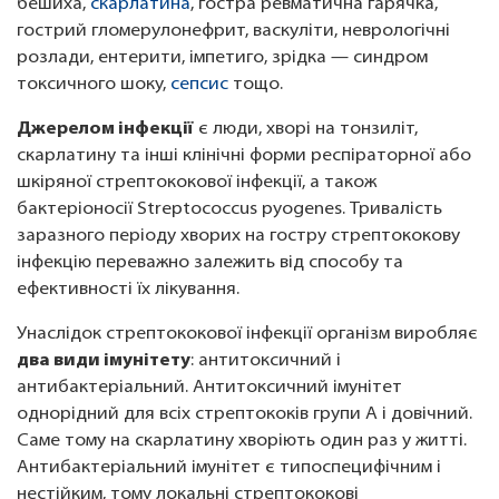
бешиха,
скарлатина
, гостра ревматична гарячка,
гострий гломерулонефрит, васкуліти, неврологічні
розлади, ентерити, імпетиго, зрідка — синдром
токсичного шоку,
сепсис
тощо.
Джерелом інфекції
є люди, хворі на тонзиліт,
скарлатину та інші клінічні форми респіраторної або
шкіряної стрептококової інфекції, а також
бактеріоносії Streptococcus pyogenes. Тривалість
заразного періоду хворих на гостру стрептококову
інфекцію переважно залежить від способу та
ефективності їх лікування.
Унаслідок стрептококової інфекції організм виробляє
два види імунітету
: антитоксичний і
антибактеріальний. Антитоксичний імунітет
однорідний для всіх стрептококів групи А і довічний.
Саме тому на скарлатину хворіють один раз у житті.
Антибактеріальний імунітет є типоспецифічним і
нестійким, тому локальні стрептококові