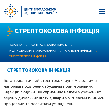
Перейти
СТРЕПТОКОКОВА ІНФЕКЦІЯ
до
основного
вмісту
ГОЛОВНА
/
КОНТРОЛЬ ЗАХВОРЮВАНЬ
/
ІНШІ ІНФЕКЦІЙНІ ЗАХВОРЮВАННЯ
/
КРАПЕЛЬНІ ІНФЕКЦІЇ
/
СТРЕПТОКОКОВА ІНФЕКЦІЯ
СТРЕПТОКОКОВА ІНФЕКЦІЯ
Бета-гемолітичний стрептокок групи A є одним із
найбільш поширених
збудників
бактеріальних
інфекцій людини. Він спричиняє недуги з ураженням
верхніх дихальних шляхів, шкіри з місцевими гнійними
процесами та розвитком ускладнень.