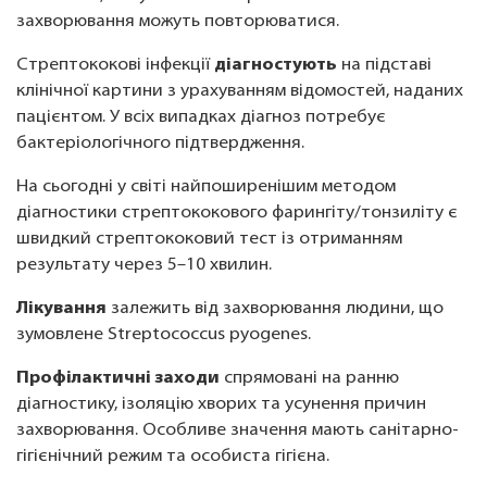
захворювання можуть повторюватися.
Стрептококові інфекції
діагностують
на підставі
клінічної картини з урахуванням відомостей, наданих
пацієнтом. У всіх випадках діагноз потребує
бактеріологічного підтвердження.
На сьогодні у світі найпоширенішим методом
діагностики стрептококового фарингіту/тонзиліту є
швидкий стрептококовий тест із отриманням
результату через 5–10 хвилин.
Лікування
залежить від захворювання людини, що
зумовлене Streptococcus pyogenes.
Профілактичні заходи
спрямовані на ранню
діагностику, ізоляцію хворих та усунення причин
захворювання. Особливе значення мають санітарно-
гігієнічний режим та особиста гігієна.