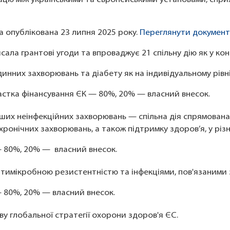
а опублікована 23 липня 2025 року.
Переглянути документ
ала грантові угоди та впроваджує 21 спільну дію як у конс
них захворювань та діабету як на індивідуальному рівні, 
частка фінансування ЄК — 80%, 20% — власний внесок.
нших неінфекційних захворювань — спільна дія спрямован
хронічних захворювань, а також підтримку здоров’я, у різ
— 80%, 20% — власний внесок.
антимікробною резистентністю та інфекціями, пов'язаним
— 80%, 20% — власний внесок.
иву глобальної стратегії охорони здоров'я ЄС.