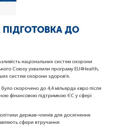
А ПІДГОТОВКА ДО
азливість національних систем охорони
ького Союзу ухвалили програму EU4Health,
ших систем охорони здоров'я.
 було скорочено до 4,4 мільярда євро після
тною фінансовою підтримкою ЄС у сфері
олітики держав-членів для досягнення
тавляють сфери втручання: