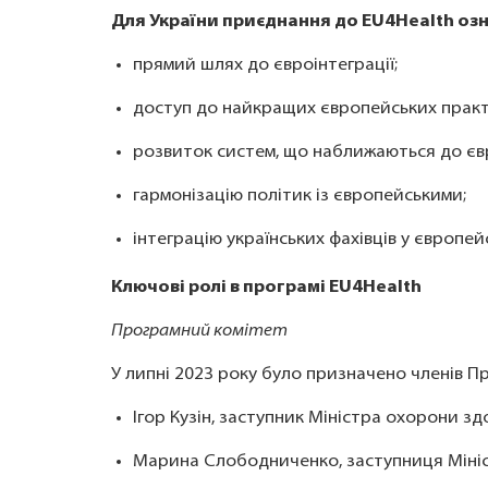
Для України приєднання до EU4Health оз
прямий шлях до євроінтеграції;
доступ до найкращих європейських практ
розвиток систем, що наближаються до є
гармонізацію політик із європейськими;
інтеграцію українських фахівців у європ
Ключові ролі в програмі EU4Health
Програмний комітет
У липні 2023 року було призначено членів П
Ігор Кузін, заступник Міністра охорони з
Марина Слободниченко, заступниця Мініст