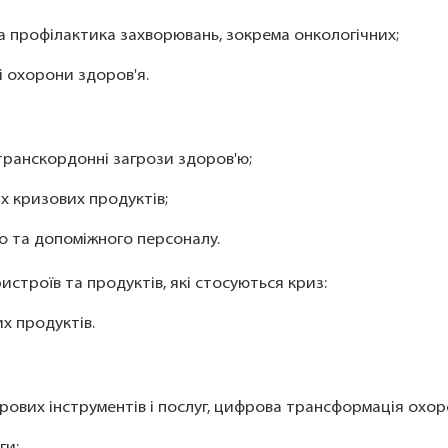
а профілактика захворювань, зокрема онкологічних;
зі охорони здоров'я.
 транскордонні загрози здоров'ю;
х кризових продуктів;
о та допоміжного персоналу.
истроїв та продуктів, які стосуються криз:
их продуктів.
рових інструментів і послуг, цифрова трансформація охор
ги;