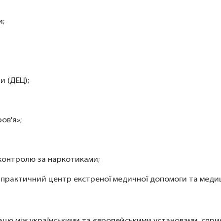
и;
и (ДЕЦ);
ов'я»;
 контролю за наркотиками;
-практичний центр екстреної медичної допомоги та меди
ацю між українськими та європейськими установами, сприя