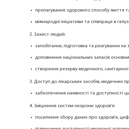
пропагування здорового способу життя т
міжнародні ініціативи та співпраця в галу
2. Захист людей:
запобігання, підготовка та реагування на
доповнення національних запасів основни
створення резерву медичного, санітарног
3. Доступ до лікарських засобів, медичних пр
забезпечення наявності та доступності ц
4. Зміцнення систем охорони здоров'я:
посилення збору даних про здоров'я, циф
підвищення доступності медичної допомо