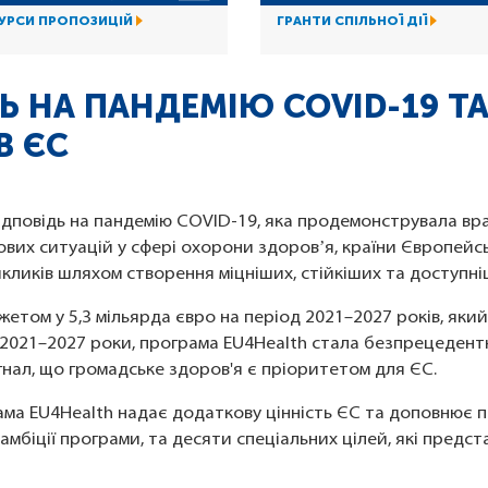
УРСИ ПРОПОЗИЦІЙ
ГРАНТИ СПІЛЬНОЇ ДІЇ
Ь НА ПАНДЕМІЮ COVID-19 Т
В ЄС
ідповідь на пандемію COVID-19, яка продемонструвала вр
ових ситуацій у сфері охорони здоровʼя, країни Європейс
кликів шляхом створення міцніших, стійкіших та доступні
етом у 5,3 мільярда євро на період 2021–2027 років, який
а 2021–2027 роки, програма EU4Health стала безпрецеден
гнал, що громадське здоров'я є пріоритетом для ЄС.
ма EU4Health надає додаткову цінність ЄС та доповнює п
амбіції програми, та десяти спеціальних цілей, які предс