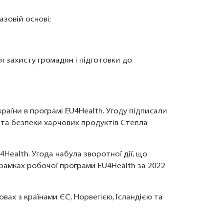
азовій основі;
я захисту громадян і підготовки до
раїни в програмі EU4Health. Угоду підписали
 та безпеки харчових продуктів Стелла
Health. Угода набула зворотної дії, що
 рамках робочої програми EU4Health за 2022
вах з країнами ЄС, Норвегією, Ісландією та