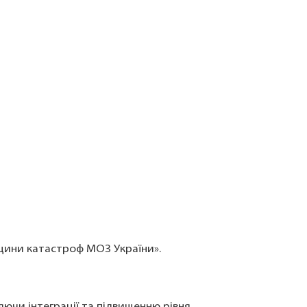
цини катастроф МОЗ України».
ючи інтеграції та підвищенню рівня