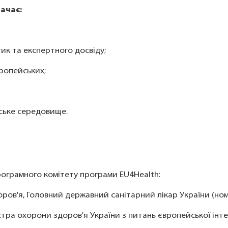
начає:
ик та експертного досвіду;
вропейських;
ейське середовище.
рограмного комітету програми EU4Health:
доров'я, Головний державний санітарний лікар України (н
ра охорони здоров'я України з питань європейської інтег