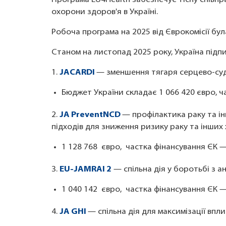
охорони здоров'я в Україні.
Робоча програма на 2025 від Єврокомісії бул
Станом на листопад 2025 року, Україна підпис
1.
JACARDI
— зменшення тягаря серцево-судин
Бюджет України складає 1 066 420 євро, 
2.
JA PreventNCD
— профілактика раку та і
підходів для зниження ризику раку та інших 
1 128 768 євро, частка фінансування ЄК 
3.
EU-JAMRAI 2
— спільна дія у боротьбі з 
1 040 142 євро, частка фінансування ЄК 
4.
JA GHI
— спільна дія для максимізації впл