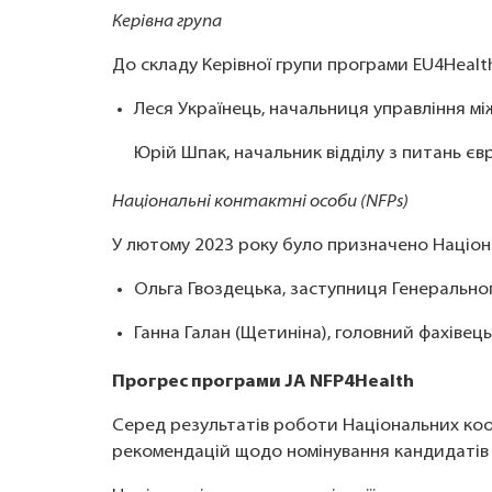
Керівна група
До складу Керівної групи програми EU4Healt
Леся Українець, начальниця управління мі
Юрій Шпак, начальник відділу з питань єв
Національні контактні особи (NFPs)
У лютому 2023 року було призначено Націона
Ольга Гвоздецька, заступниця Генерально
Ганна Галан (Щетиніна), головний фахівець
Прогрес програми JA NFP4Health
Серед результатів роботи Національних коо
рекомендацій щодо номінування кандидатів 