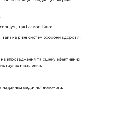
.
орціумі, так і самостійно:
так і на рівні систем охорони здоров'я.
а на впровадження та оцінку ефективних
них групах населення.
и з наданням медичної допомоги.