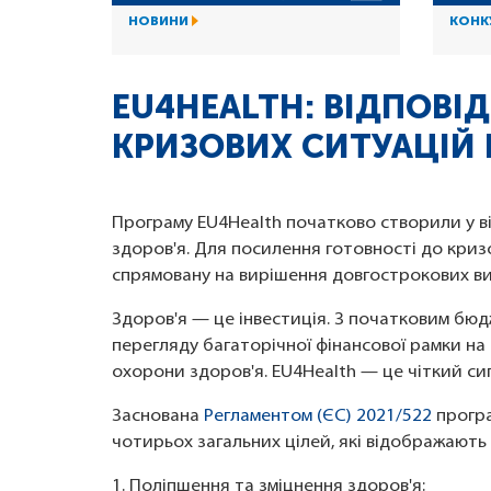
НОВИНИ
КОНК
EU4HEALTH: ВІДПОВІД
КРИЗОВИХ СИТУАЦІЙ 
Програму EU4Health початково створили у в
здоров'я. Для посилення готовності до криз
спрямовану на вирішення довгострокових ви
Здоров'я — це інвестиція. З початковим бюдж
перегляду багаторічної фінансової рамки н
охорони здоров'я. EU4Health — це чіткий си
Заснована
Регламентом (ЄС) 2021/522
програ
чотирьох загальних цілей, які відображають 
1. Поліпшення та зміцнення здоров'я: