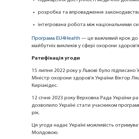
розробка та впровадження законодавства 
інтегрована робота між національними с
Програма EU4Health
— це важливий крок до з
майбутніх викликів у сфері охорони здоров'я
Ратифікація угоди
15 липня 2022 року у Львові було підписано
Міністр охорони здоров'я України Віктор Л
Киріакідес.
12 січня 2023 року Верховна Рада України р
дозволило Україні стати учасником програми
рік.
Ця угода надає Україні можливість отримуват
Молдовою.