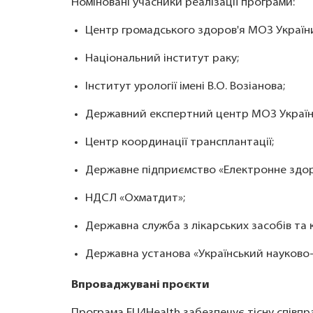
Номіновані учасники реалізації програми:
Центр громадського здоров'я МОЗ Україн
Національний інститут раку;
Інститут урології імені В.О. Возіанова;
Державний експертний центр МОЗ Україн
Центр координації трансплантації;
Державне підприємство «Електронне здор
НДСЛ «Охматдит»;
Державна служба з лікарських засобів та
Державна установа «Український науково
Впроваджувані проєкти
Програма EU4Health забезпечує тісну співпр