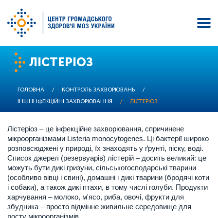
Перейти
ЛІСТЕРІОЗ
до
основного
вмісту
ГОЛОВНА
/
КОНТРОЛЬ ЗАХВОРЮВАНЬ
/
ІНШІ ІНФЕКЦІЙНІ ЗАХВОРЮВАННЯ
/
ЛІСТЕРІОЗ
Лістеріоз – це інфекційне захворювання, спричинене
мікроорганізмами Listeria monocytogenes. Ці бактерії широко
розповсюджені у природі, їх знаходять у ґрунті, піску, воді.
Список джерел (резервуарів) лістерій – досить великий: це
можуть бути дикі гризуни, сільськогосподарські тварини
(особливо вівці і свині), домашні і дикі тварини (бродячі коти
і собаки), а також дикі птахи, в тому числі голуби. Продукти
харчування – молоко, м'ясо, риба, овочі, фрукти для
збудника – просто відмінне живильне середовище для
росту мікроорганізмів.