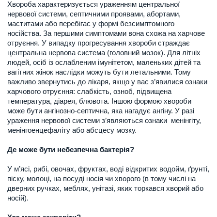
Хвороба характеризується ураженням центральної
нервової системи, септичними проявами, абортами,
маститами або перебігає у формі безсимптомного
носійства. За першими симптомами вона схожа на харчове
отруєння. У випадку прогресування хвороби страждає
центральна нервова система (головний мозок). Для літніх
людей, осіб із ослабленим імунітетом, маленьких дітей та
вагітних жінок наслідки можуть бути летальними. Тому
важливо звернутись до лікаря, якщо у вас з’явилися ознаки
харчового отруєння: слабкість, озноб, підвищена
температура, діарея, блювота. Іншою формою хвороби
може бути ангінозно-септична, яка нагадує ангіну. У разі
ураження нервової системи з’являються ознаки менінгіту,
менінгоенцефаліту або абсцесу мозку.
Де може бути небезпечна бактерія?
У м’ясі, рибі, овочах, фруктах, воді відкритих водойм, ґрунті,
піску, молоці, на посуді носія чи хворого (в тому числі на
дверних ручках, меблях, унітазі, яких торкався хворий або
носій).