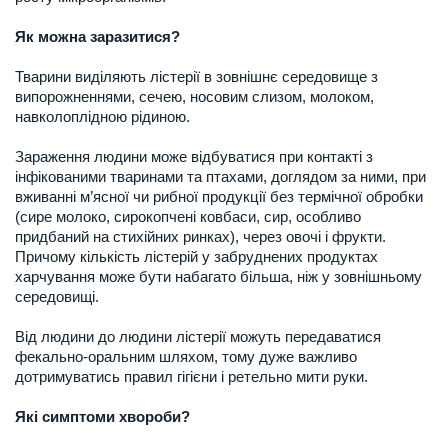
Як можна заразитися?
Тварини виділяють лістерії в зовнішнє середовище з
випорожненнями, сечею, носовим слизом, молоком,
навколоплідною рідиною.
Зараження людини може відбуватися при контакті з
інфікованими тваринами та птахами, доглядом за ними, при
вживанні м’ясної чи рибної продукції без термічної обробки
(сире молоко, сирокопчені ковбаси, сир, особливо
придбаний на стихійних ринках), через овочі і фрукти.
Причому кількість лістерій у забруднених продуктах
харчування може бути набагато більша, ніж у зовнішньому
середовищі.
Від людини до людини лістерії можуть передаватися
фекально-оральним шляхом, тому дуже важливо
дотримуватись правил гігієни і ретельно мити руки.
Які симптоми хвороби?