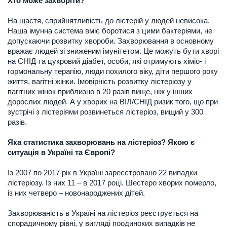
Хто може захворіти?
На щастя, сприйнятливість до лістерій у людей невисока.
Наша імунна система вміє боротися з цими бактеріями, не
допускаючи розвитку хвороби. Захворювання в основному
вражає людей зі зниженим імунітетом. Це можуть бути хворі
на СНІД та цукровий діабет, особи, які отримують хіміо- і
гормональну терапію, люди похилого віку, діти першого року
життя, вагітні жінки. Імовірність розвитку лістеріозу у
вагітних жінок приблизно в 20 разів вище, ніж у інших
дорослих людей. А у хворих на ВІЛ/СНІД ризик того, що при
зустрічі з лістеріями розвинеться лістеріоз, вищий у 300
разів.
Яка статистика захворювань на лістеріоз? Якою є
ситуація в Україні та Європі?
Із 2007 по 2017 рік в Україні зареєстровано 22 випадки
лістеріозу. Із них 11 – в 2017 році. Шестеро хворих померло,
із них четверо – новонароджених дітей.
Захворюваність в Україні на лістеріоз реєструється на
спорадичному рівні, у вигляді поодиноких випадків не