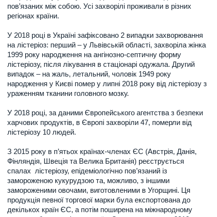
пов’язаних між собою. Усі захворілі проживали в різних
регіонах країни.
У 2018 році в Україні зафіксовано 2 випадки захворювання
на лістеріоз: перший – у Львівській області, захворіла жінка
1999 року народження на ангінозно-септичну форму
лістеріозу, після лікування в стаціонарі одужала. Другий
випадок – на жаль, летальний, чоловік 1949 року
народження у Києві помер у липні 2018 року від лістеріозу з
ураженням тканини головного мозку.
У 2018 році, за даними Європейського агентства з безпеки
харчових продуктів, в Європі захворіли 47, померли від
лістеріозу 10 людей.
З 2015 року в п’ятьох країнах-членах ЄС (Австрія, Данія,
Фінляндія, Швеція та Велика Британія) реєструється
спалах лістеріозу, епідеміологічно пов’язаний із
замороженою кукурудзою та, можливо, з іншими
замороженими овочами, виготовленими в Угорщині. Ця
продукція певної торгової марки була експортована до
декількох країн ЄС, а потім поширена на міжнародному