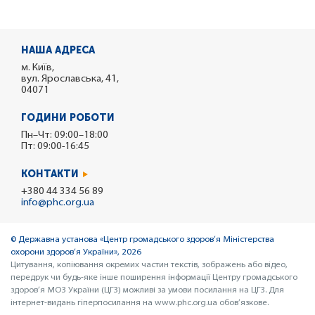
НАША АДРЕСА
м. Київ,
вул. Ярославська, 41,
04071
ГОДИНИ РОБОТИ
Пн–Чт: 09:00–18:00
Пт: 09:00-16:45
КОНТАКТИ
+380 44 334 56 89
info@phc.org.ua
© Державна установа «Центр громадського здоров’я Міністерства
охорони здоров’я України», 2026
Цитування, копіювання окремих частин текстів, зображень або відео,
передрук чи будь-яке інше поширення інформації Центру громадського
здоров’я МОЗ України (ЦГЗ) можливі за умови посилання на ЦГЗ. Для
інтернет-видань гіперпосилання на www.phc.org.ua обов’язкове.