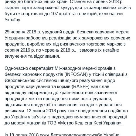
ринку до багатьох інших країн. Станом на липень 2018 р.
згадані партії замороженої кукурудзи та заморожених овочів
були експортовані до 107 країн та територій, включаючи
Україну.
29 червня 2018 р. урядовий відділ безпеки харчових мереж
Угорщини заборонив реалізацію всіх заморожених овочевих
продуктів, вироблених під визначеною торговою маркою з
серпня 2016 р. по червень 2018 р., і замовив їх негайне
вилучення та відкликання.
Одночасно секретаріат Міжнародної мережі органів з
безпеки харчових продуктів (INFOSAN) у тісній співпраці з
Європейською системою швидкого реагування щодо
продуктів харчування та кормів (RASFF) надіслав
відповідну інформацію до країн-імпортерів зазначеної
продукції з метою проведення ними розслідування,
відкликання продукції та вживання заходів з управління
ризиками. 12 липня 2018 року таке повідомлення надійшло
до України у зв’язку із надходженням зазначеної продукції
до мережі магазинів ТОВ «Метро Кеш енд Кері Україна».
Із 19 липня 2018 року Держпродспоживслужба України