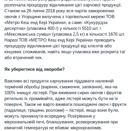
розпочала процедуру відкликання цієї харчової продукції.
Станом на 26 липня 2018 року вся партія заморожених
овочів з Угорщини вилучена з торгівельної мережі ТОВ
«Метро Кеш енд Кері Україна», а саме: «Кукурудза
десертна» (упаковка 400 г) у кількості 5510 шт. і
«Мексиканська суміш» (упаковка 2,5 кг) в кількості 1676 шт.
Наразі ТОВ «МЕТРО Кеш енд Кері Україна» проводить
процедуру відкликання цієї продукції від клієнтів або
кінцевих споживачів, навіть якщо упаковка вже розкрита та/
або втрачений чек.
Як уберегтися від хвороби?
Важливо всі продукти харчування піддавати належній
термічній обробці (варіння, смаження, запікання), яка на
100% знищує лістерії. При вживанні сирих овочів і фруктів
ретельно їх промивайте, адже лістерії можуть бути на їх
поверхні. Також не варто вживати пошкоджені овочі і фрукти
(падалиця, тріщини, розломи) – лістерії, якщо вони були,
можуть проникнути всередину. Розігрівання у
мікрохвильовій печі, бланшування, розморожування при
кімнатній температурі не вбиває мікроорганізмів.