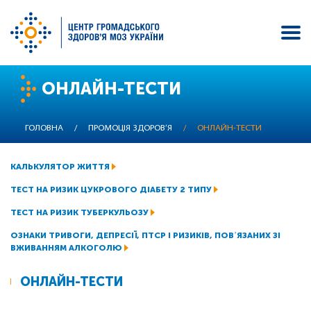
Перейти
ОНЛАЙН-ТЕСТИ
до
основного
вмісту
ГОЛОВНА
/
ПРОМОЦІЯ ЗДОРОВ’Я
/
ОНЛАЙН-ТЕСТИ
КАЛЬКУЛЯТОР ЖИТТЯ
ТЕСТ НА РИЗИК ЦУКРОВОГО ДІАБЕТУ 2 ТИПУ
ТЕСТ НА РИЗИК ТУБЕРКУЛЬОЗУ
ОЗНАКИ ТРИВОГИ, ДЕПРЕСІЇ, ПТСР І РИЗИКІВ, ПОВʼЯЗАНИХ ЗІ
ВЖИВАННЯМ АЛКОГОЛЮ
ОНЛАЙН-ТЕСТИ