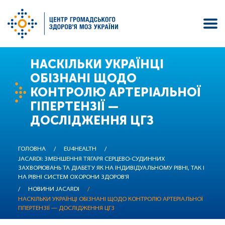
Перейти
НАСКІЛЬКИ УКРАЇНЦІ
до
ОБІЗНАНІ ЩОДО
основного
КОНТРОЛЮ АРТЕРІАЛЬНОЇ
вмісту
ГІПЕРТЕНЗІЇ —
ДОСЛІДЖЕННЯ ЦГЗ
ГОЛОВНА
/
EU4HEALTH
/
JACARDI: ЗМЕНШЕННЯ ТЯГАРЯ СЕРЦЕВО-СУДИННИХ
ЗАХВОРЮВАНЬ ТА ДІАБЕТУ ЯК НА ІНДИВІДУАЛЬНОМУ РІВНІ, ТАК І
НА РІВНІ СИСТЕМ ОХОРОНИ ЗДОРОВ'Я
/
НОВИНИ JACARDI
/
НАСКІЛЬКИ УКРАЇНЦІ ОБІЗНАНІ ЩОДО КОНТРОЛЮ АРТЕРІАЛЬНОЇ
ГІПЕРТЕНЗІЇ — ДОСЛІДЖЕННЯ ЦГЗ