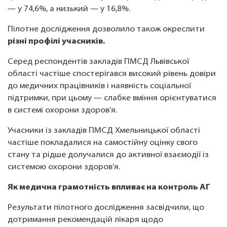
— у 74,6%, а низький — у 16,8%.
Пілотне дослідження дозволило також окреслити
різні профілі учасників.
Серед респондентів закладів ПМСД Львівської
області частіше спостерігався високий рівень довіри
до медичних працівників і наявність соціальної
підтримки, при цьому — слабке вміння орієнтуватися
в системі охорони здоров’я.
Учасники із закладів ПМСД Хмельницької області
частіше покладалися на самостійну оцінку свого
стану та рідше долучалися до активної взаємодії із
системою охорони здоров’я.
Як медична грамотність впливає на контроль АГ
Результати пілотного дослідження засвідчили, що
дотримання рекомендацій лікаря щодо