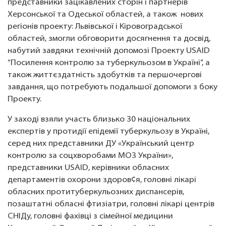
представники зацікавлених сторін і партнерів
Херсонської та Одеської областей, а також нових
регіонів проекту: Львівської і Кіровоградської
областей, змогли обговорити досягнення та досвід,
набутий завдяки технічній допомозі Проекту USAID
“Посилення контролю за туберкульозом в Україні”, а
також життєздатність здобутків та першочергові
завдання, що потребують подальшої допомоги з боку
Проекту.
У заході взяли участь близько 30 національних
експертів у протидії епідемії туберкульозу в Україні,
серед них представники ДУ «Український центр
контролю за соцхворобами МОЗ України»,
представники USAID, керівники обласних
департаментів охорони здоров¢я, головні лікарі
обласних протитуберкульозних диспансерів,
позаштатні обласні фтизіатри, головні лікарі центрів
СНІДу, головні фахівці з сімейної медицини