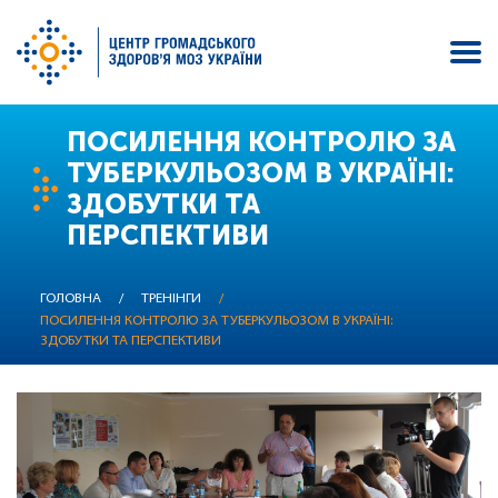
Перейти
ПОСИЛЕННЯ КОНТРОЛЮ ЗА
до
ТУБЕРКУЛЬОЗОМ В УКРАЇНІ:
основного
ЗДОБУТКИ ТА
вмісту
ПЕРСПЕКТИВИ
ГОЛОВНА
/
ТРЕНІНГИ
/
ПОСИЛЕННЯ КОНТРОЛЮ ЗА ТУБЕРКУЛЬОЗОМ В УКРАЇНІ:
ЗДОБУТКИ ТА ПЕРСПЕКТИВИ