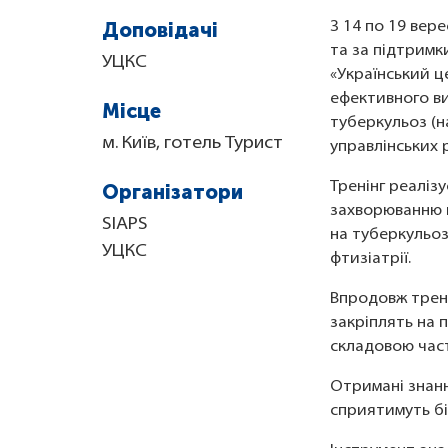
Доповідачі
З 14 по 19 вере
та за підтримк
УЦКС
«Український ц
ефективного ви
Місце
туберкульоз (н
м. Київ, готель Турист
управлінських 
Тренінг реаліз
Організатори
захворюванню н
SIAPS
на туберкульоз
УЦКС
фтизіатрії.
Впродовж трені
закріплять на 
складовою час
Отримані знанн
сприятимуть бі