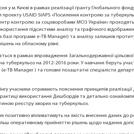
сня у м. Києві в рамках реалізації гранту Глобального фонд
и проекту USAID SIAPS «Посилення контролю за туберкуль
ентр контролю за соцхворобами МОЗ України» проходять 
користання підсистеми аналізу та графічного відображен
а базі програми e-TB Мanager) та аналізу залишків прот
рішень на обласному рівні.
ується в рамках впровадження Загальнодержавної цільової
а туберкульоз на 2012-2016 роки. У навчанні беруть учас
 (e-TB Мanager ) та головні позаштатні спеціалісти депа
нгу учасники отримають пояснення принципів реалізації
практиці використання Дешбордів та детально ознайомлят
тиною реєстру хворих на туберкульоз.
я позитивно впливатимуть на якість внесення даних до р
льш оперативному прийняттю рішень щодо надання допомо