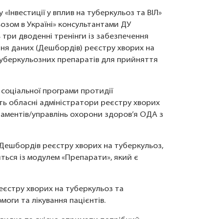
у «Інвестиції у вплив на туберкульоз та ВІЛ»
озом в Україні» консультантами ДУ
три дводенні тренінги із забезпечення
ня даних (Дешбордів) реєстру хворих на
итуберкульозних препаратів для прийняття
 соціальної програми протидії
ть обласні адміністратори реєстру хворих
ртаментів/управлінь охорони здоров’я ОДА з
 Дешбордів реєстру хворих на туберкульоз,
ься із модулем «Препарати», який є
еєстру хворих на туберкульоз та
ги та лікування пацієнтів.