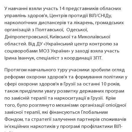
У навчанні взяли участь 14 представників обласних
управлінь здоров’я, Центрів протидії ВІЛ/СНІДу,
наркологічних диспансерів та лікарень, громадських
організацій з Полтавської, Одеської,
Дніпропетровської, Київської та Миколаївської
областей. Від ДУ «Український центр контролю за
соцхворобами МОЗ України» у заході взяла участь
Ірина Іванчук, спеціаліст з координації ЗПТ.
Протягом навчального туру учасники зробили огляд
реформи охорони здоров’я та формування політики у
сфері охорони здоров’я в Грузії за останні 10 років,
також приділили увагу розвитку державних програм
по замісній терапії та наркоситуації в Грузії. Крім
того, було розглянуто механізми організації опіоїдної
замісної терапії, які фінансуються Глобальним
Фондом, та стратегії залучення партнерів споживачів
ін’єкційних наркотиків у програмі профілактики ВІЛ-