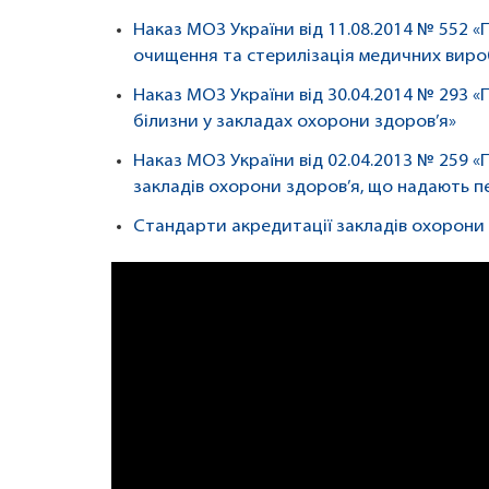
Наказ МОЗ України від 11.08.2014 № 552 
очищення та стерилізація медичних вироб
Наказ МОЗ України від 30.04.2014 № 293 «П
білизни у закладах охорони здоров’я»
Наказ МОЗ України від 02.04.2013 № 259 
закладів охорони здоров’я, що надають п
Стандарти акредитації закладів охорони