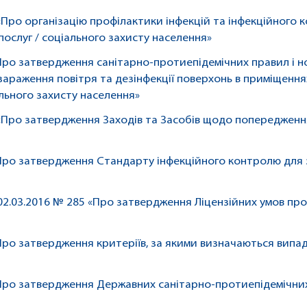
«Про організацію профілактики інфекцій та інфекційного 
послуг / соціального захисту населення»
«Про затвердження санітарно-протиепідемічних правил і 
раження повітря та дезінфекції поверхонь в приміщеннях
ального захисту населення»
 «Про затвердження Заходів та Засобів щодо попередження
«Про затвердження Стандарту інфекційного контролю для 
 02.03.2016 № 285 «Про затвердження Ліцензійних умов пр
«Про затвердження критеріїв, за якими визначаються випа
 «Про затвердження Державних санітарно-протиепідемічни