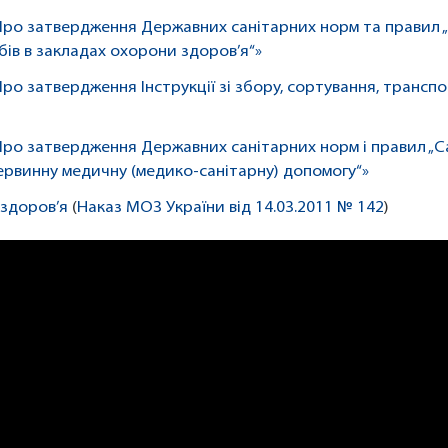
«Про затвердження Державних санітарних норм та правил 
ів в закладах охорони здоров’я“»
ро затвердження Інструкції зі збору, сортування, транспо
«Про затвердження Державних санітарних норм і правил „С
ервинну медичну (медико-санітарну) допомогу“»
 здоров’я
(
Наказ МОЗ України від 14.03.2011 № 142
)