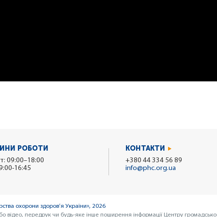
ИНИ РОБОТИ
КОНТАКТИ
т: 09:00–18:00
+380 44 334 56 89
9:00-16:45
info@phc.org.ua
ства охорони здоров’я України», 2026
бо відео, передрук чи будь-яке інше поширення інформації Центру громадсько