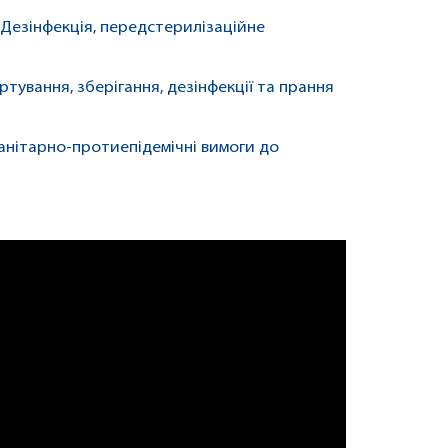
„Дезінфекція, передстерилізаційне
ртування, зберігання, дезінфекції та прання
анітарно-протиепідемічні вимоги до