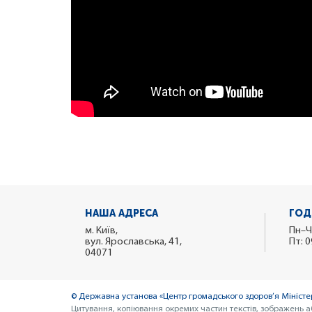
НАША АДРЕСА
ГОД
м. Київ,
Пн–Ч
вул. Ярославська, 41,
Пт: 0
04071
© Державна установа «Центр громадського здоров’я Міністер
Цитування, копіювання окремих частин текстів, зображень а