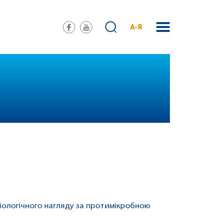
А-Я
іологічного нагляду за протимікробною