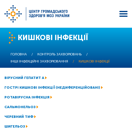
Перейти
КИШКОВІ ІНФЕКЦІЇ
до
основного
вмісту
ГОЛОВНА
/
КОНТРОЛЬ ЗАХВОРЮВАНЬ
/
ІНШІ ІНФЕКЦІЙНІ ЗАХВОРЮВАННЯ
/
КИШКОВІ ІНФЕКЦІЇ
ВІРУСНИЙ ГЕПАТИТ A
ГОСТРІ КИШКОВІ ІНФЕКЦІЇ (НЕДИФЕРЕНЦІЙОВАНІ)
РОТАВІРУСНА ІНФЕКЦІЯ
САЛЬМОНЕЛЬОЗ
ЧЕРЕВНИЙ ТИФ
ШИГЕЛЬОЗ