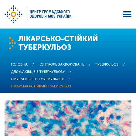
Перейти
ЛІКАРСЬКО-СТІЙКИЙ
до
ТУБЕРКУЛЬОЗ
основного
вмісту
ГОЛОВНА
/
КОНТРОЛЬ ЗАХВОРЮВАНЬ
/
ТУБЕРКУЛЬОЗ
/
ДЛЯ ФАХІВЦІВ З ТУБЕРКУЛЬОЗУ
/
ЛІКУВАННЯ ВІД ТУБЕРКУЛЬОЗУ
/
ЛІКАРСЬКО-СТІЙКИЙ ТУБЕРКУЛЬОЗ