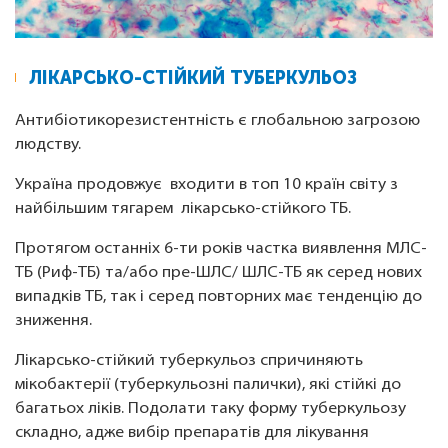
ЛІКАРСЬКО-СТІЙКИЙ ТУБЕРКУЛЬОЗ
Антибіотикорезистентність є глобальною загрозою
людству.
Україна продовжує входити в топ 10 країн світу з
найбільшим тягарем лікарсько-стійкого ТБ.
Протягом останніх 6-ти років частка виявлення МЛС-
ТБ (Риф-ТБ) та/або пре-ШЛС/ ШЛС-ТБ як серед нових
випадків ТБ, так і серед повторних має тенденцію до
зниження.
Лікарсько-стійкий туберкульоз спричиняють
мікобактерії (туберкульозні палички), які стійкі до
багатьох ліків. Подолати таку форму туберкульозу
складно, адже вибір препаратів для лікування