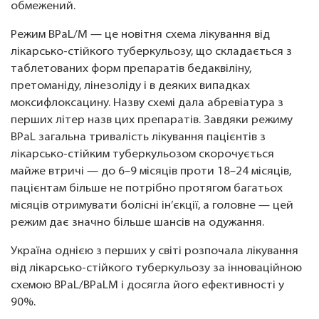
обмежений.
Режим BPaL/M — це новітня схема лікування від
лікарсько-стійкого туберкульозу, що складається з
таблетованих форм препаратів бедаквіліну,
претоманіду, лінезоліду і в деяких випадках
моксифлоксацину. Назву схемі дала абревіатура з
перших літер назв цих препаратів. Завдяки режиму
BPaL загальна тривалість лікування пацієнтів з
лікарсько-стійким туберкульозом скорочується
майже втричі — до 6–9 місяців проти 18–24 місяців,
пацієнтам більше не потрібно протягом багатьох
місяців отримувати болісні ін’єкції, а головне — цей
режим дає значно більше шансів на одужання.
Україна однією з перших у світі розпочала лікування
від лікарсько-стійкого туберкульозу за інноваційною
схемою BPaL/BPaLM і досягла його ефективності у
90%.