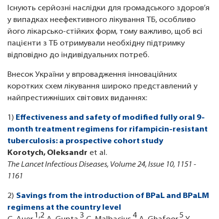
Існують серйозні наслідки для громадського здоров’я
у випадках неефективного лікування ТБ, особливо
його лікарсько-стійких форм, тому важливо, щоб всі
пацієнти з ТБ отримували необхідну підтримку
відповідно до індивідуальних потреб.
Внесок України у впровадження інноваційних
коротких схем лікування широко представлений у
найпрестижніших світових виданнях:
1)
Effectiveness and safety of modified fully oral 9-
month treatment regimens for rifampicin-resistant
tuberculosis: a prospective cohort study
Korotych, Oleksandr
et al.
The Lancet Infectious Diseases, Volume 24, Issue 10, 1151 -
1161
2)
Savings from the introduction of BPaL and BPaLM
regimens at the country level
1,2
3
4
5