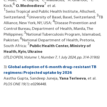
C. Auer,
A. Gupta,
C. Malbacius,
A. Ghafoor,
Y.
6
7
Kock,
O. Medvedieva
et al.
1
Swiss Tropical and Public Health Institute, Allschwil,
2
3
Switzerland;
University of Basel, Basel, Switzerland;
TB
4
Alliance, New York, NY, USA;
Disease Prevention and
Control Bureau, Department of Health, Manila, The
5
Philippines;
National Tuberculosis Program, Islamabad,
6
Pakistan;
National Department of Health, Pretoria,
7
South Africa;
Public Health Center, Ministry of
Health, Kyiv, Ukraine
IJTLD OPEN, Volume 1, Number 7, 1 July 2024, pp. 314-319(6)
3)
Global adoption of 6-month drug-resistant TB
regimens: Projected uptake by 2026
Aastha Gupta, Sandeep Juneja,
Yana Terleeva
, et al.
PLOS ONE 19(1): e0296448.