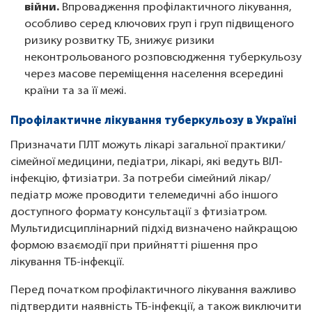
війни.
Впровадження профілактичного лікування,
особливо серед ключових груп і груп підвищеного
ризику розвитку ТБ, знижує ризики
неконтрольованого розповсюдження туберкульозу
через масове переміщення населення всередині
країни та за її межі.
Профілактичне лікування туберкульозу в Україні
Призначати ПЛТ можуть лікарі загальної практики/
сімейної медицини, педіатри, лікарі, які ведуть ВІЛ-
інфекцію, фтизіатри. За потреби сімейний лікар/
педіатр може проводити телемедичні або іншого
доступного формату консультації з фтизіатром.
Мультидисциплінарний підхід визначено найкращою
формою взаємодії при прийнятті рішення про
лікування ТБ-інфекції.
Перед початком профілактичного лікування важливо
підтвердити наявність ТБ-інфекції, а також виключити