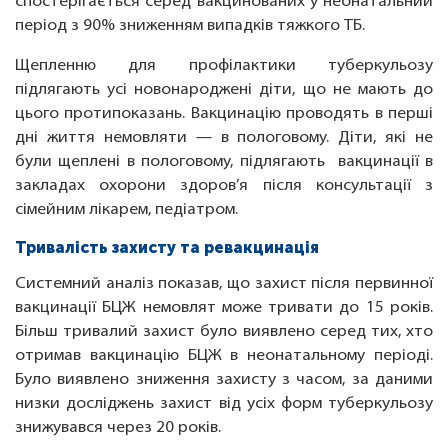
спостерігається серед вакцинованих у неонатальний
період з 90% зниженням випадків тяжкого ТБ.
Щепленню для профілактики туберкульозу
підлягають усі новонароджені діти, що не мають до
цього протипоказань. Вакцинацію проводять в перші
дні життя немовляти — в пологовому. Діти, які не
були щеплені в пологовому, підлягають вакцинації в
закладах охорони здоров’я після консультації з
сімейним лікарем, педіатром.
Тривалість захисту та ревакцинація
Системний аналіз показав, що захист після первинної
вакцинації БЦЖ немовлят може тривати до 15 років.
Більш тривалий захист було виявлено серед тих, хто
отримав вакцинацію БЦЖ в неонатальному періоді.
Було виявлено зниження захисту з часом, за даними
низки досліджень захист від усіх форм туберкульозу
знижувався через 20 років.