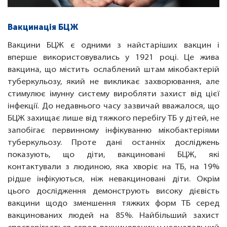
Вакцинація БЦЖ
Вакцини БЦЖ є одними з найстаріших вакцин і
вперше використовувались у 1921 році. Це жива
вакцина, що містить ослаблений штам мікобактерій
туберкульозу, який не викликає захворювання, але
стимулює імунну систему виробляти захист від цієї
інфекції. До недавнього часу зазвичай вважалося, що
БЦЖ захищає лише від тяжкого перебігу ТБ у дітей, не
запобігає первинному інфікуванню мікобактеріями
туберкульозу. Проте дані останніх досліджень
показують, що діти, вакциновані БЦЖ, які
контактували з людиною, яка хворіє на ТБ, на 19%
рідше інфікуються, ніж невакциновані діти. Окрім
цього дослідження демонструють високу дієвість
вакцини щодо зменшення тяжких форм ТБ серед
вакцинованих людей на 85%. Найбільший захист