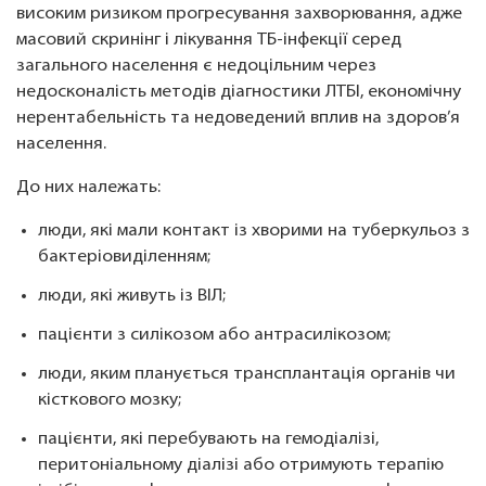
високим ризиком прогресування захворювання, адже
масовий скринінг і лікування ТБ-інфекції серед
загального населення є недоцільним через
недосконалість методів діагностики ЛТБІ, економічну
нерентабельність та недоведений вплив на здоров’я
населення.
До них належать:
люди, які мали контакт із хворими на туберкульоз з
бактеріовиділенням;
люди, які живуть із ВІЛ;
пацієнти з силікозом або антрасилікозом;
люди, яким планується трансплантація органів чи
кісткового мозку;
пацієнти, які перебувають на гемодіалізі,
перитоніальному діалізі або отримують терапію