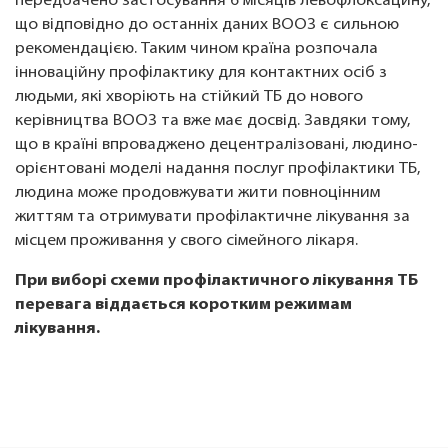
передбачено застосування 6 місяців левофлоксацину,
що відповідно до останніх даних ВООЗ є сильною
рекомендацією. Таким чином країна розпочала
інноваційну профілактику для контактних осіб з
людьми, які хворіють на стійкий ТБ до нового
керівництва ВООЗ та вже має досвід. Завдяки тому,
що в країні впроваджено децентралізовані, людино-
орієнтовані моделі надання послуг профілактики ТБ,
людина може продовжувати жити повноцінним
життям та отримувати профілактичне лікування за
місцем проживання у свого сімейного лікаря.
При виборі схеми профілактичного лікування ТБ
перевага віддається коротким режимам
лікування.