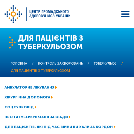
Перейти
ДЛЯ ПАЦІЄНТІВ З
до
ТУБЕРКУЛЬОЗОМ
основного
вмісту
ГОЛОВНА
/
КОНТРОЛЬ ЗАХВОРЮВАНЬ
/
ТУБЕРКУЛЬОЗ
/
ДЛЯ ПАЦІЄНТІВ З ТУБЕРКУЛЬОЗОМ
АМБУЛАТОРНЕ ЛІКУВАННЯ
ХІРУРГІЧНА ДОПОМОГА
СОЦСУПРОВІД
ПРОТИТУБЕРКУЛЬОЗНІ ЗАКЛАДИ
ДЛЯ ПАЦІЄНТІВ, ЯКІ ПІД ЧАС ВІЙНИ ВИЇХАЛИ ЗА КОРДОН