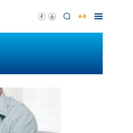
А-Я
)