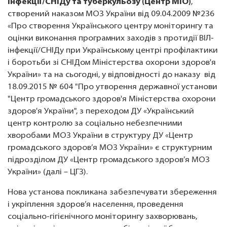
інфекції/СНІДу та туберкульозу (Центр МіО)
,
створений наказом МОЗ України від 09.04.2009 №236
«
Про створення Українського центру моніторингу та
оцінки виконання програмних заходів з протидії ВІЛ-
інфекції/СНІДу при Українському центрі профілактики
і боротьби зі СНІДом Міністерства охорони здоров'я
України»
та на сьогодні, у відповідності до наказу від
18.09.2015 № 604 "Про утворення державної установи
"Центр громадського здоров'я Міністерства охорони
здоров'я України", з переходом ДУ «Український
центр контролю за соціально небезпечними
хворобами МОЗ України в структуру ДУ «Центр
громадського здоров’я МОЗ України» є структурним
підрозділом ДУ «Центр громадського здоров’я МОЗ
України» (далі – ЦГЗ).
Нова установа покликана забезпечувати збереження
і укріплення здоров’я населення, проведення
соціально-гігієнічного моніторингу захворювань,