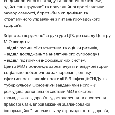
епідеміологічного нагляду та біологічної безпеки,
здійснення групової та популяційної профілактики
захворюваності, боротьби з епідеміями та
стратегічного управління з питань громадського
здоров’я.
Згідно затвердженої структури ЦГЗ, до складу Центру
МіО входять:
– відділ рутинної статистики та оцінки ризиків,
– відділ досліджень та аналітичного супроводу і
– відділ підтримки інформаційних систем.
Центр МіО продовжує забезпечувати епідмоніторинг
соціально небезпечних захворювань, оцінку
ефективності заходів протидії ВІЛ-інфекції/СНІДу та
є
туберкульозу. Основними завданнями його –
розбудова регіональної системи МіО в системі
громадського здоров’я, удосконалення та оновлення
правової бази, впровадження збалансованої
інформаційної системи в галузі громадського здоров’я,