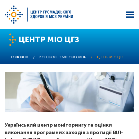
Перейти
ЦЕНТР МІО ЦГЗ
до
основного
вмісту
ГОЛОВНА
/
КОНТРОЛЬ ЗАХВОРЮВАНЬ
/
ЦЕНТР МІО ЦГЗ
Український центр моніторингу та оцінки
виконання програмних заходів з протидії ВІЛ-