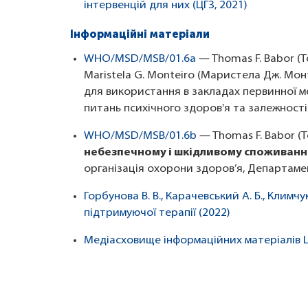
інтервенцій для них (ЦГЗ, 2021)
Інформаційні матеріали
WHO/MSD/MSB/01.6a
— Thomas F. Babor (То
Maristela G. Monteiro (Маристела Дж. Мо
для використання в закладах первинної ме
питань психічного здоров'я та залежності
WHO/MSD/MSB/01.6b
— Thomas F. Babor (То
небезпечному і шкідливому споживанн
організація охорони здоров’я, Департамен
Горбунова В. В., Карачевський А. Б., Клим
підтримуючої терапії (2022)
Медіасховище інформаційних матеріалів 