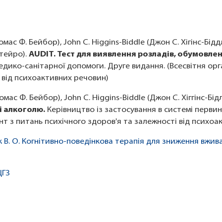
мас Ф. Бейбор), John C. Higgins-Biddle (Джон С. Хігінс-Бідд
нтейро).
AUDIT. Тест для виявлення розладів, обумовл
дико-санітарної допомоги. Друге видання. (Всесвітня орг
 від психоактивних речовин)
мас Ф. Бейбор), John C. Higgins-Biddle (Джон С. Хіггінс-Бідл
і алкоголю.
Керівництво із застосування в системі первин
т з питань психічного здоров'я та залежності від психоа
чук В. О. Когнітивно-поведінкова терапія для зниження вжи
ЦГЗ