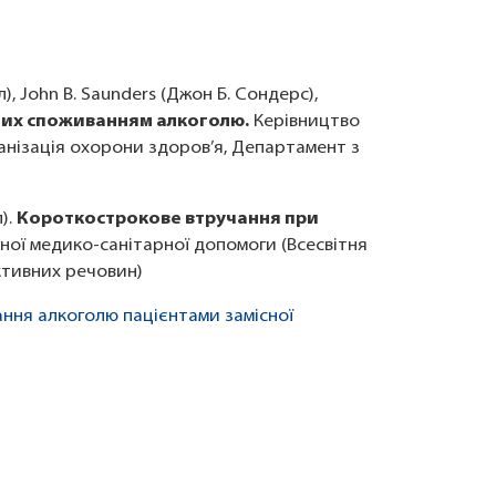
л), John B. Saunders (Джон Б. Сондерс),
ених споживанням алкоголю.
Керівництво
анізація охорони здоров’я, Департамент з
).
Короткострокове втручання при
ної медико-санітарної допомоги (Всесвітня
ктивних речовин)
вання алкоголю пацієнтами замісної