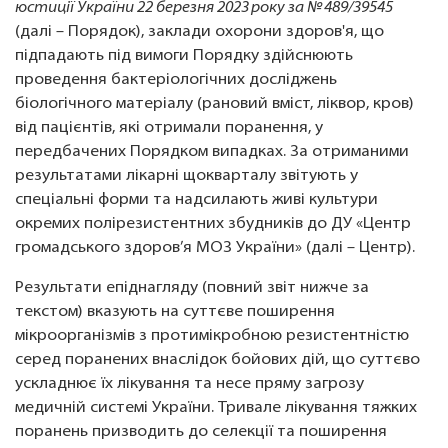
юстиції України 22 березня 2023 року за № 489/39545
(далі – Порядок), заклади охорони здоров'я, що
підпадають під вимоги Порядку здійснюють
проведення бактеріологічних досліджень
біологічного матеріалу (рановий вміст, ліквор, кров)
від пацієнтів, які отримали поранення, у
передбачених Порядком випадках. За отриманими
результатами лікарні щокварталу звітують у
спеціальні форми та надсилають живі культури
окремих полірезистентних збудників до ДУ «Центр
громадського здоров’я МОЗ України» (далі – Центр).
Результати епіднагляду (повний звіт нижче за
текстом) вказують на суттєве поширення
мікроорганізмів з протимікробною резистентністю
серед поранених внаслідок бойових дій, що суттєво
ускладнює їх лікування та несе пряму загрозу
медичній системі України. Тривале лікування тяжких
поранень призводить до селекції та поширення