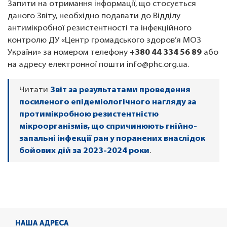
Запити на отримання інформації, що стосується
даного Звіту, необхідно подавати до Відділу
антимікробної резистентності та інфекційного
контролю ДУ «Центр громадського здоров’я МОЗ
України» за номером телефону
+380 44 334 56 89
або
на адресу електронної пошти info@phc.org.ua.
Читати
Звіт за результатами проведення
посиленого епідеміологічного нагляду за
протимікробною резистентністю
мікроорганізмів, що спричинюють гнійно-
запальні інфекції ран у поранених внаслідок
бойових дій за 2023-2024 роки
.
НАША АДРЕСА