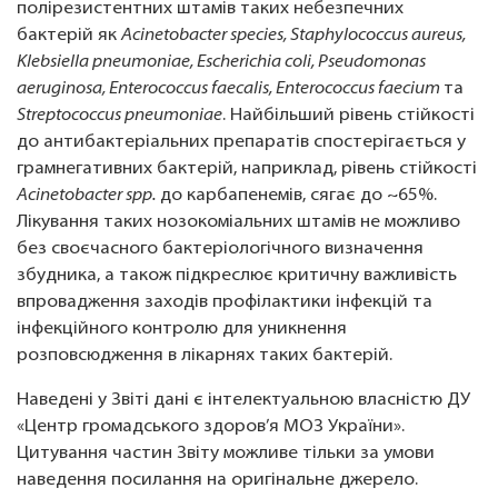
полірезистентних штамів таких небезпечних
бактерій як
Acinetobacter species, Staphylococcus aureus,
Klebsiella pneumoniae, Escherichia coli, Pseudomonas
aeruginosa, Enterococcus faecalis, Enterococcus faecium
та
Streptococcus pneumoniae
. Найбільший рівень стійкості
до антибактеріальних препаратів спостерігається у
грамнегативних бактерій, наприклад, рівень стійкості
Acinetobacter spp.
до карбапенемів, сягає до ~65%.
Лікування таких нозокоміальних штамів не можливо
без своєчасного бактеріологічного визначення
збудника, а також підкреслює критичну важливість
впровадження заходів профілактики інфекцій та
інфекційного контролю для уникнення
розповсюдження в лікарнях таких бактерій.
Наведені у Звіті дані є інтелектуальною власністю ДУ
«Центр громадського здоров’я МОЗ України».
Цитування частин Звіту можливе тільки за умови
наведення посилання на оригінальне джерело.