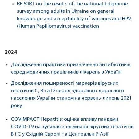
REPORT on the results of the national telephone
survey among adults in Ukraine on general
knowledge and acceptability of vaccines and HPV
(Human Papillomavirus) vaccination
2024
Дослідження практики призначення антибіотиків
серед медичних працівників лікарень в Україні
Дослідження поширеності маркерів вірусних
гепатитів C, B та D серед здорового дорослого
населення України станом на червень-липень 2021
року
COVIMPACT Hepatitis: оцінка впливу пандемії
COVID-19 на зусилля з елімінації вірусних гепатитів
B і C у Східній Європі та Центральній Азії