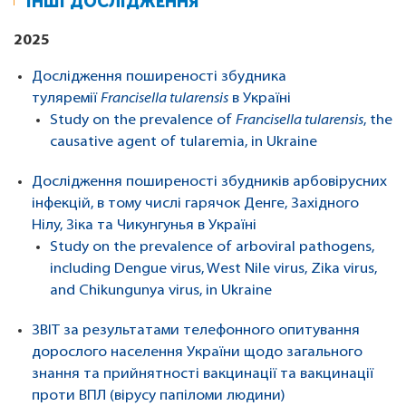
ІНШІ ДОСЛІДЖЕННЯ
2025
Дослідження поширеності збудника
туляремії
Francisella tularensis
в Україні
Study on the prevalence of
Francisella tularensis
, the
causative agent of tularemia, in Ukraine
Дослідження поширеності збудників арбовірусних
інфекцій, в тому числі гарячок Денге, Західного
Нілу, Зіка та Чикунгунья в Україні
Study on the prevalence of arboviral pathogens,
including Dengue virus, West Nile virus, Zika virus,
and Chikungunya virus, in Ukraine
ЗВІТ за результатами телефонного опитування
дорослого населення України щодо загального
знання та прийнятності вакцинації та вакцинації
проти ВПЛ (вірусу папіломи людини)