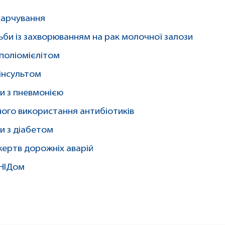
 харчування
ьби із захворюванням на рак молочної залози
 поліомієлітом
 інсультом
би з пневмонією
ного використання антибіотиків
и з діабетом
 жертв дорожніх аварій
СНІДом