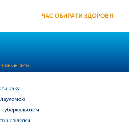
ЧАС ОБИРАТИ ЗДОРОВ'Я
ВИЗНАЧНІ ДАТИ
оти раку
 глаукомою
 з туберкульозом
і з епілепсії