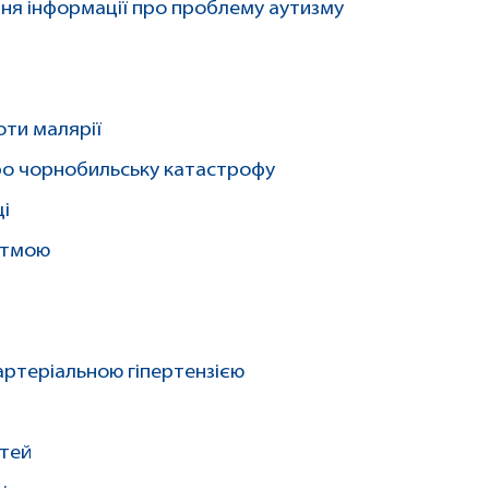
ння інформації про проблему аутизму
оти малярії
ро чорнобильську катастрофу
ці
астмою
и
 артеріальною гіпертензією
ітей