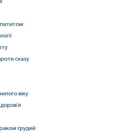
і
гепатитом
огії
рту
проти сказу
илого віку
здоров'я
 раком грудей