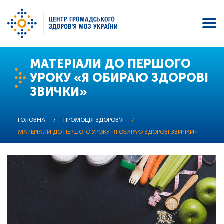
Перейти
МАТЕРІАЛИ ДО ПЕРШОГО
до
УРОКУ «Я ОБИРАЮ ЗДОРОВІ
основного
ЗВИЧКИ»
вмісту
ГОЛОВНА
/
ПРОМОЦІЯ ЗДОРОВ’Я
/
МАТЕРІАЛИ ДО ПЕРШОГО УРОКУ «Я ОБИРАЮ ЗДОРОВІ ЗВИЧКИ»