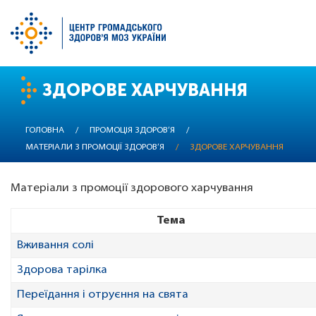
Перейти
ЗДОРОВЕ ХАРЧУВАННЯ
до
основного
вмісту
ГОЛОВНА
/
ПРОМОЦІЯ ЗДОРОВ’Я
/
МАТЕРІАЛИ З ПРОМОЦІЇ ЗДОРОВ’Я
/
ЗДОРОВЕ ХАРЧУВАННЯ
Матеріали з промоції здорового харчування
Тема
Вживання солі
Здорова тарілка
Переїдання і отруєння на свята