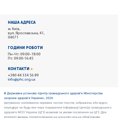
НАША АДРЕСА
м. Київ,
вул. Ярославська, 41,
04071
ГОДИНИ РОБОТИ
Пн–Чт: 09:00–18:00
Пт: 09:00-16:45
КОНТАКТИ
+380 44 334 56 89
info@phc.org.ua
© Державна установа «Центр громадського здоров’я Міністерства
охорони здоров’я України», 2026
Цитування, копіювання окремих частин текстів, зображень або відео,
передрук чи будь-яке інше поширення інформації Центру громадського
здоров’я МОЗ України (ЦГЗ) можливі за умови посилання на ЦГЗ. Для
інтернет-видань гіперпосилання на www.phc.org.ua обов’язкове.