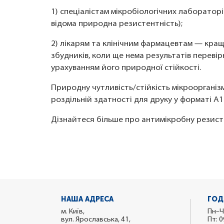
1) спеціалістам мікробіологічних лаборатор
відома природна резистентність);
2) лікарям та клінічним фармацевтам — кр
збудників, коли ще нема результатів переві
урахуванням його природної стійкості.
Природну чутливість/стійкість мікроорганіз
роздільній здатності для друку у форматі A
Дізнайтеся більше про антимікробну резист
НАША АДРЕСА
ГОД
м. Київ,
Пн–Ч
вул. Ярославська, 41,
Пт: 0