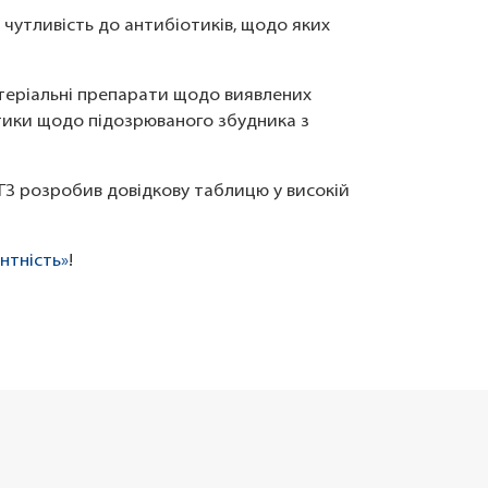
 чутливість до антибіотиків, щодо яких
теріальні препарати щодо виявлених
отики щодо підозрюваного збудника з
ЦГЗ розробив довідкову таблицю у високій
нтність»
!