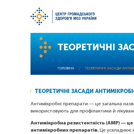
Перейти
до
ТЕОРЕТИЧНІ ЗА
основного
вмісту
ГОЛОВНА
/
ТЕОРЕТИЧНІ ЗАСАДИ АНТИМ
ТЕОРЕТИЧНІ ЗАСАДИ АНТИМІКРОБ
Антимікробні препарати — це загальна назва
використовують для профілактики й лікування
Антимікробна резистентність (АМР) — це 
антимікробних препаратів.
Це ускладнює л