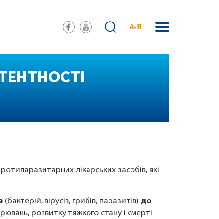
А-Я
СТЕНТНОСТІ
ротипаразитарних лікарських засобів, які
в
(бактерій, вірусів, грибів, паразитів)
до
ювань, розвитку тяжкого стану і смерті.