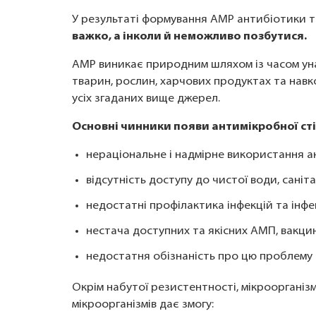
У результаті формування АМР антибіотики т
важко, а інколи й неможливо позбутися.
АМР виникає природним шляхом із часом унас
тварин, рослин, харчових продуктах та навко
усіх згаданих вище джерел.
Основні чинники появи антимікробної сті
нераціональне і надмірне використання а
відсутність доступу до чистої води, санітарі
недостатні профілактика інфекцій та інфе
нестача доступних та якісних АМП, вакцин
недостатня обізнаність про цю проблему 
Окрім набутої резистентності, мікрооргані
мікроорганізмів дає змогу: