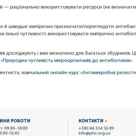
ій — раціонально використовувати ресурси (не визначати
аще й швидше емпірично призначати/переглядати антибак
рки їхньої чутливості; використовувати емпірично антибі
мів досліджують і вже визначено для багатьох збудників. 
1
«Природна чутливість мікроорганізмів до антибіотиків»
.
ентність:
навчальний онлайн-курс «Антимікробна резисте
ИНИ РОБОТИ
КОНТАКТИ
т: 09:00–18:00
+380 44 334 56 89
9:00-16:45
info@phc.org.ua