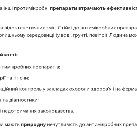
а інші протимікробні
препарати втрачають ефективність
лідок генетичних змін. Стійкі до антимікробних препара
лишньому середовищі (у воді, ґрунті, повітрі). Людина м
йкості:
нтимікробних препаратів;
ї та гігієни;
кційний контроль у закладах охорони здоров’я і на ферма
 та діагностики;
і недотримання законодавства.
зми мають
природну
нечутливість до антимікробних препа