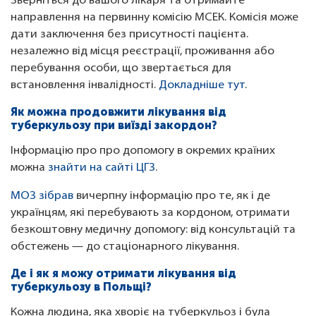
Зверніться до вашого лікаря та отримайте
направлення на первинну комісію МСЕК. Комісія може
дати заключення без присутності пацієнта.
незалежно від місця реєстрації, проживання або
перебування особи, що звертається для
встановлення інвалідності.
Докладніше тут
.
Як можна продовжити лікування від
туберкульозу при виїзді закордон?
Інформацію про про допомогу в окремих країних
можна
знайти на сайті ЦГЗ
.
МОЗ зібрав
вичерпну інформацію про те, як і де
українцям, які перебувають за кордоном, отримати
безкоштовну медичну допомогу: від консультацій та
обстежень — до стаціонарного лікування.
Де і як я можу отримати лікування від
туберкульозу в Польщі?
Кожна людина, яка хворіє на туберкульоз і була