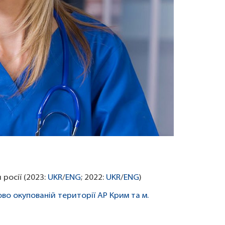
 росії (2023:
UKR
/
ENG
; 2022:
UKR
/
ENG
)
во окупованій території АР Крим та м.