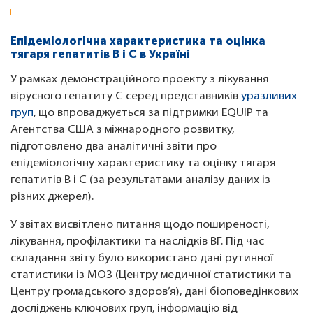
Епідеміологічна характеристика та оцінка
тягаря гепатитів B і C в Україні
У рамках демонстраційного проекту з лікування
вірусного гепатиту C серед представників
уразливих
груп
, що впроваджується за підтримки EQUIP та
Агентства США з міжнародного розвитку,
підготовлено два аналітичні звіти про
епідеміологічну характеристику та оцінку тягаря
гепатитів B і C (за результатами аналізу даних із
різних джерел).
У звітах висвітлено питання щодо поширеності,
лікування, профілактики та наслідків ВГ. Під час
складання звіту було використано дані рутинної
статистики із МОЗ (Центру медичної статистики та
Центру громадського здоров’я), дані біоповедінкових
досліджень ключових груп, інформацію від