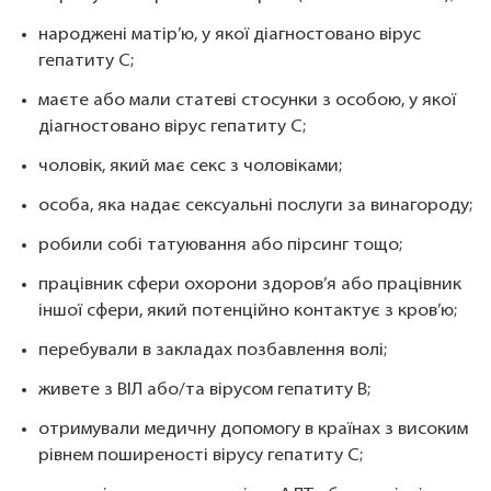
народжені матір’ю, у якої діагностовано вірус
гепатиту С;
маєте або мали статеві стосунки з особою, у якої
діагностовано вірус гепатиту С;
чоловік, який має секс з чоловіками;
особа, яка надає сексуальні послуги за винагороду;
робили собі татуювання або пірсинг тощо;
працівник сфери охорони здоров’я або працівник
іншої сфери, який потенційно контактує з кров’ю;
перебували в закладах позбавлення волі;
живете з ВІЛ або/та вірусом гепатиту В;
отримували медичну допомогу в країнах з високим
рівнем поширеності вірусу гепатиту С;