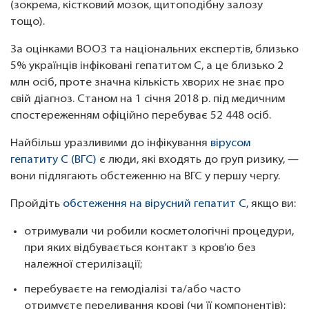
(зокрема, кістковий мозок, щитоподібну залозу
тощо).
За оцінками ВООЗ та національних експертів, близько
5% українців інфіковані гепатитом С, а це близько 2
млн осіб, проте значна кількість хворих не знає про
свій діагноз. Станом на 1 січня 2018 р. під медичним
спостереженням офіційно перебуває 52 448 осіб.
Найбільш уразливими до інфікування
вірусом
гепатиту С (ВГC)
є люди, які входять до груп ризику, —
вони підлягають обстеженню на ВГС у першу чергу.
Пройдіть
обстеження на вірусний гепатит С
, якщо ви:
отримували чи робили косметологічні процедури,
при яких відбувається контакт з кров’ю без
належної стерилізації;
перебуваєте на гемодіалізі та/або часто
отримуєте переливання крові (чи її компонентів);