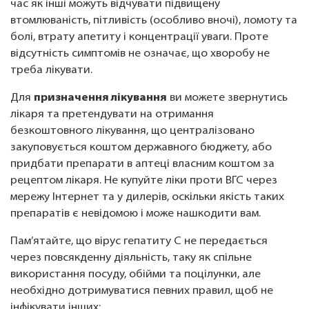
час як інші можуть відчувати підвищену
втомлюваність, пітливість (особливо вночі), ломоту та
болі, втрату апетиту і концентрації уваги. Проте
відсутність симптомів не означає, що хворобу не
треба лікувати.
Для
призначення лікування
ви можете звернутись
лікаря та претендувати на отримання
безкоштовного лікування, що централізовано
закуповується коштом державного бюджету, або
придбати препарати в аптеці власним коштом за
рецептом лікаря. Не купуйте ліки проти ВГС через
мережу Інтернет та у дилерів, оскільки якість таких
препаратів є невідомою і може нашкодити вам.
Пам’ятайте, що вірус гепатиту С не передається
через повсякденну діяльність, таку як спільне
використання посуду, обійми та поцілунки, але
необхідно дотримуватися певних правил, щоб не
інфікувати інших: