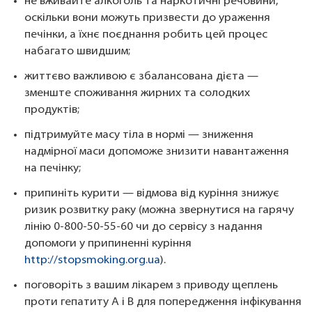
не вживайте алкоголь та наркотичні речовини,
оскільки вони можуть призвести до ураження
печінки, а їхнє поєднання робить цей процес
набагато швидшим;
життєво важливою є збалансована дієта —
зменште споживання жирних та солодких
продуктів;
підтримуйте масу тіла в нормі — зниження
надмірної маси допоможе знизити навантаження
на печінку;
припиніть курити — відмова від куріння знижує
ризик розвитку раку (можна звернутися на гарячу
лінію 0-800-50-55-60 чи до сервісу з надання
допомоги у припиненні куріння
http://stopsmoking.org.ua
).
поговоріть з вашим лікарем з приводу щеплень
проти гепатиту A і B для попередження інфікування