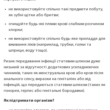
не використовуйте спільно такі предмети побуту,
як зубні щітки або бритви;
очищуйте будь-які плями крові слабким розчином
хлорки;
не використовуйте спільно будь-яке приладдя для
вживання ліків (наприклад, трубки, голки та
шприци, воду тощо).
Ризик передавання інфекції статевим шляхом дуже
низький за відсутності додаткових ускладнюючих
чинників, таких як менструальна кров або кров після
анального сексу, виразки на геніталіях або від
інфекцій, що передаються статевим шляхом (таких як
гонорея, герпес або генітальні бородавки).
Як підтримати організм?