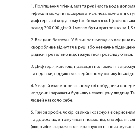
1. Поліпшення гігієни, миття рук і чиста вода допо
інфекцій можуть поширюватися, незалежно від ступ
дифтерії, ані кору. Тому і не боїмося їх. Щорічно ва
понад 700 000 дітей. І могло бути врятовано на 1,5
2. Вакцини безпечні. У більшості випадків вакцина 
хворобливе відчуття в руці або незначне підвищен
рідкісні і ретельно відстежуються і розслідуються.
3. Дифтерія, коклюш, правець і поліомієліт загрож
та підлітки, піддаються серйозному ризику інвалідно
4. У вкрай взаємопов'язаному світі збудники поп
кордони і заражати будь-яку незахищену людину. Та
людей навколо себе.
5. Такі хвороби, як кір, свинка і краснуха є серйозн
та дорослих, в тому числі пневмонію, енцефаліт, сл
(якщо жінка заражається краснухою на початку вагітн