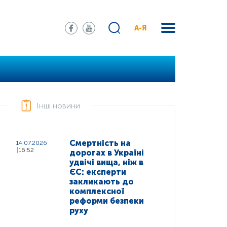
А-Я
Інші новини
Смертність на
14.07.2026
16:52
дорогах в Україні
удвічі вища, ніж в
ЄС: експерти
закликають до
комплексної
реформи безпеки
руху