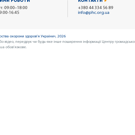
ИНИ РОБОТИ
КОНТАКТИ
т: 09:00–18:00
+380 44 334 56 89
9:00-16:45
info@phc.org.ua
ства охорони здоров’я України», 2026
бо відео, передрук чи будь-яке інше поширення інформації Центру громадсько
ua обов’язкове.