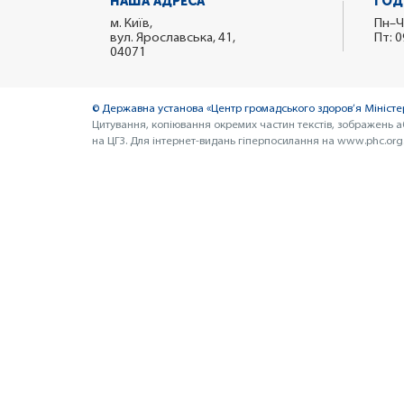
НАША АДРЕСА
ГОД
м. Київ,
Пн–Ч
вул. Ярославська, 41,
Пт: 0
04071
© Державна установа «Центр громадського здоров’я Міністер
Цитування, копіювання окремих частин текстів, зображень а
на ЦГЗ. Для інтернет-видань гіперпосилання на www.phc.org.