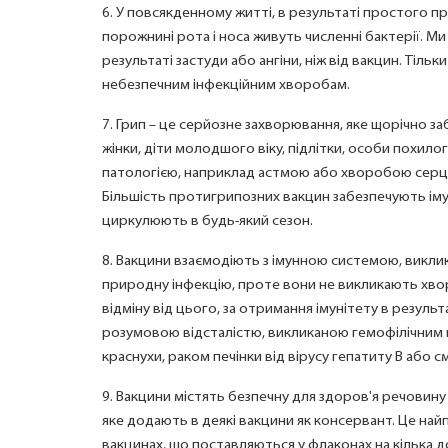
6. У повсякденному житті, в результаті простого пр
порожнині рота і носа живуть численні бактерії. Ми
результаті застуди або ангіни, ніж від вакцин. Тіль
небезпечним інфекційним хворобам.
7. Грип – це серйозне захворювання, яке щорічно заб
жінки, діти молодшого віку, підлітки, особи похилог
патологією, наприклад астмою або хворобою серця,
Більшість протигрипозних вакцин забезпечують іму
циркулюють в будь-який сезон.
8. Вакцини взаємодіють з імунною системою, виклик
природну інфекцію, проте вони не викликають хво
відміну від цього, за отримання імунітету в резуль
розумовою відсталістю, викликаною гемофілічним 
краснухи, раком печінки від вірусу гепатиту В або с
9. Вакцини містять безпечну для здоров'я речовину
яке додають в деякі вакцини як консервант. Це на
вакцинах, що поставляються у флаконах на кілька доз