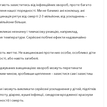
магають захиститись від інфекційних хвороб, проте багато
еня нашої порядності. Ми не бачимо ані коклюшу, ані
кцинація рятує від смерті 2-3 мільйони, від ускладнень –
 мільйони більше.
викликає незначну і тимчасову реакцію, наприклад,
ня температури. Серйозні побічні ефекти надзвичайно
ують життю. Не вакциновані проти них особи, особливо діти
сті, або навіть загибелі.
ереджуваних вакцинацією хвороб можуть перетинати
ким чином, зробивши щеплення – захистися сам і захистиш
ими і можуть викликати серйозні ускладнення у дітей, підлітків
іпоту, діарею, вушні інфекції, синдром вродженої краснухи
ості) і смерть.