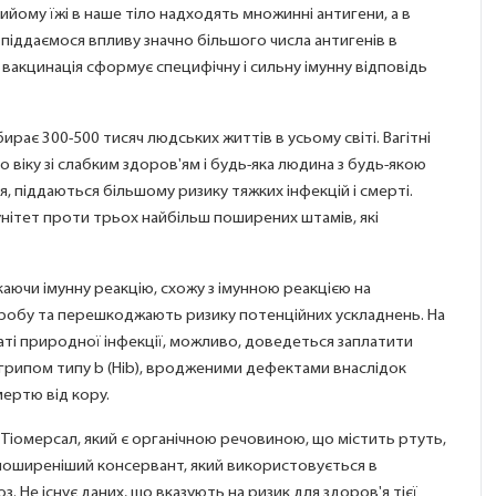
ийому їжі в наше тіло надходять множинні антигени, а в
 піддаємося впливу значно більшого числа антигенів в
ки вакцинація сформує специфічну і сильну імунну відповідь
ирає 300-500 тисяч людських життів в усьому світі. Вагітні
о віку зі слабким здоров'ям і будь-яка людина з будь-якою
 піддаються більшому ризику тяжких інфекцій і смерті.
нітет проти трьох найбільш поширених штамів, які
аючи імунну реакцію, схожу з імунною реакцією на
робу та перешкоджають ризику потенційних ускладнень. На
таті природної інфекції, можливо, доведеться заплатити
грипом типу b (Hib), вродженими дефектами внаслідок
мертю від кору.
 Тіомерсал, який є органічною речовиною, що містить ртуть,
йпоширеніший консервант, який використовується в
. Не існує даних, що вказують на ризик для здоров'я тієї