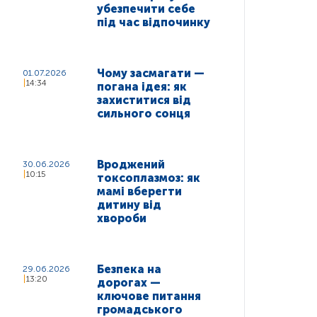
убезпечити себе
під час відпочинку
Чому засмагати —
01.07.2026
14:34
погана ідея: як
захиститися від
сильного сонця
Вроджений
30.06.2026
10:15
токсоплазмоз: як
мамі вберегти
дитину від
хвороби
Безпека на
29.06.2026
13:20
дорогах —
ключове питання
громадського