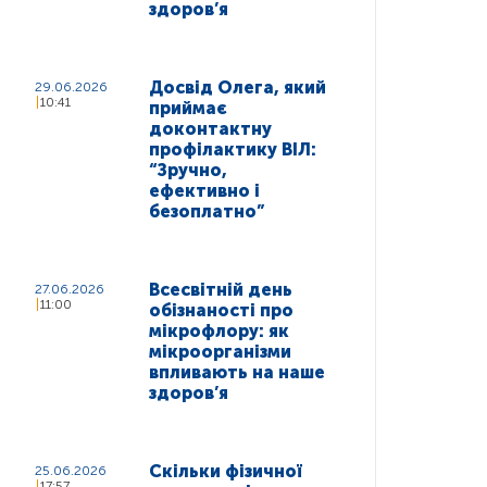
здоров’я
Досвід Олега, який
29.06.2026
10:41
приймає
доконтактну
профілактику ВІЛ:
“Зручно,
ефективно і
безоплатно”
Всесвітній день
27.06.2026
11:00
обізнаності про
мікрофлору: як
мікроорганізми
впливають на наше
здоров’я
Скільки фізичної
25.06.2026
17:57