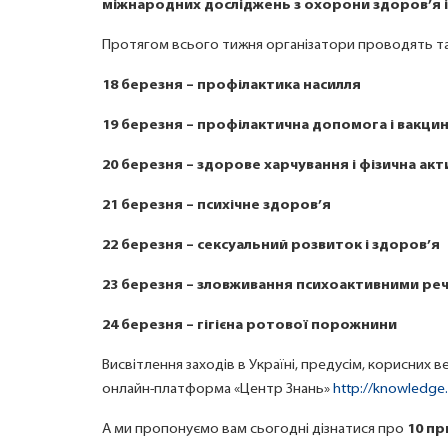
міжнародних досліджень з охорони здоров’я і 
Протягом всього тижня організатори проводять так
18 березня – профілактика насилля
19 березня – профілактична допомога і вакци
20 березня – здорове харчування і фізична акт
21 березня – психічне здоров’я
22 березня – сексуальний розвиток і здоров’я
23 березня – зловживання психоактивними ре
24 березня – гігієна ротової порожнини
Висвітлення заходів в Україні, предусім, корисних 
онлайн-платформа «Центр Знань»
http://knowledge
А ми пропонуємо вам сьогодні дізнатися про
10 пр