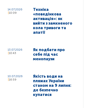
Техніка
14.07.2026
10:09
«поведінкова
активація»: як
вийти з замкненого
кола тривоги та
апатії
Як подбати про
13.07.2026
10:43
себе під час
менопаузи
Якість води на
10.07.2026
16:59
пляжах України
станом на 9 липня:
де безпечно
купатися