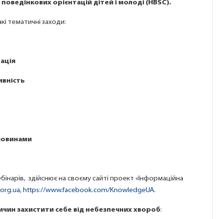
поведінкових орієнтацій дітей і молоді (HBSC).
і тематичні заходи:
нація
ивність
човинами
вебінарів, здійснює на своєму сайті проект «Інформаційна
.org.ua
,
https://www.facebook.com/KnowledgeUA
.
ичин захистити себе від небезпечних хвороб
: