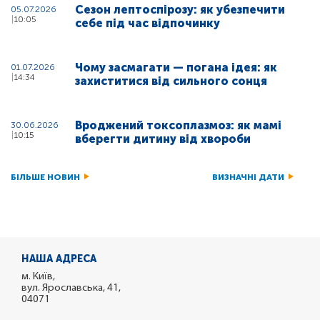
Сезон лептоспірозу: як убезпечити
05.07.2026
10:05
себе під час відпочинку
Чому засмагати — погана ідея: як
01.07.2026
14:34
захиститися від сильного сонця
Вроджений токсоплазмоз: як мамі
30.06.2026
10:15
вберегти дитину від хвороби
БІЛЬШЕ НОВИН
ВИЗНАЧНІ ДАТИ
НАША АДРЕСА
м. Київ,
вул. Ярославська, 41,
04071