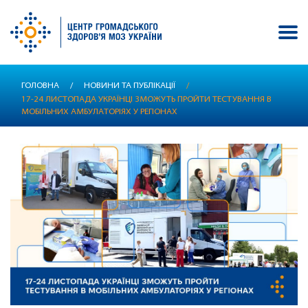
Перейти
ГОЛОВНА
/
НОВИНИ ТА ПУБЛІКАЦІЇ
/
до
17-24 ЛИСТОПАДА УКРАЇНЦІ ЗМОЖУТЬ ПРОЙТИ ТЕСТУВАННЯ В
основного
МОБІЛЬНИХ АМБУЛАТОРІЯХ У РЕГІОНАХ
вмісту