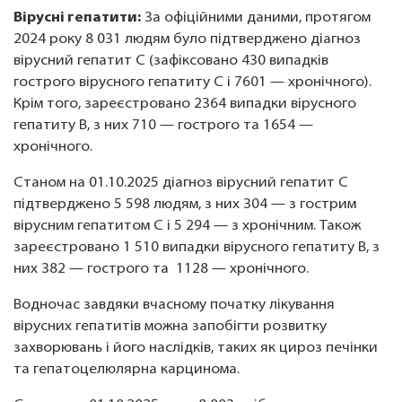
Вірусні гепатити:
За офіційними даними, протягом
2024 року 8 031 людям було підтверджено діагноз
вірусний гепатит С (зафіксовано 430 випадків
гострого вірусного гепатиту С і 7601 — хронічного).
Крім того, зареєстровано 2364 випадки вірусного
гепатиту В, з них 710 — гострого та 1654 —
хронічного.
Станом на 01.10.2025 діагноз вірусний гепатит C
підтверджено 5 598 людям, з них 304 — з гострим
вірусним гепатитом C і 5 294 — з хронічним. Також
зареєстровано 1 510 випадки вірусного гепатиту B, з
них 382 — гострого та 1128 — хронічного.
Водночас завдяки вчасному початку лікування
вірусних гепатитів можна запобігти розвитку
захворювань і його наслідків, таких як цироз печінки
та гепатоцелюлярна карцинома.