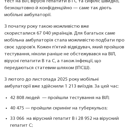
тест на ВІЛ, вірусні гепатити В і С та сифіліс швидко,
безкоштовно й конфіденційно — саме так діють
мобільні амбулаторії.
З початку року такою можливістю вже
скористалися 67 040 українців. Для багатьох саме
мобільна амбулаторія стала можливістю подбати про
своє здоров’я. Кожен п’ятий відвідувач, який пройшов
тестування, ніколи раніше не обстежувався на ВІЛ,
вірусні гепатити В та С, а також інфекції, що
передаються статевим шляхом (ІПСШ).
З лютого до листопада 2025 року мобільні
амбулаторії вже здійснили 1 213 виїздів. За цей час:
42 808 людей — пройшли тестування на ВІЛ;
40 475 — пройшли скринінг на туберкульоз;
33 066 на вірусний гепатит B і 28 952 на вірусний
гепатит C;