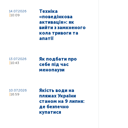
Техніка
14.07.2026
10:09
«поведінкова
активація»: як
вийти з замкненого
кола тривоги та
апатії
Як подбати про
13.07.2026
10:43
себе під час
менопаузи
Якість води на
10.07.2026
16:59
пляжах України
станом на 9 липня:
де безпечно
купатися