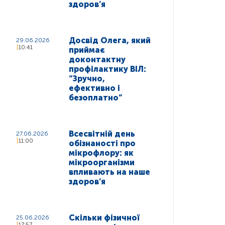
здоров’я
Досвід Олега, який
29.06.2026
10:41
приймає
доконтактну
профілактику ВІЛ:
“Зручно,
ефективно і
безоплатно”
Всесвітній день
27.06.2026
11:00
обізнаності про
мікрофлору: як
мікроорганізми
впливають на наше
здоров’я
Скільки фізичної
25.06.2026
17:57