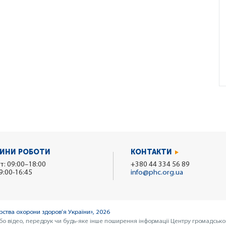
ИНИ РОБОТИ
КОНТАКТИ
т: 09:00–18:00
+380 44 334 56 89
9:00-16:45
info@phc.org.ua
ства охорони здоров’я України», 2026
бо відео, передрук чи будь-яке інше поширення інформації Центру громадсько