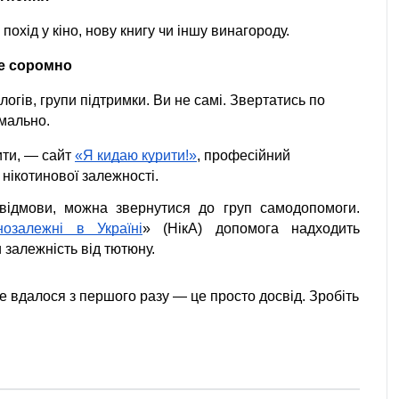
похід у кіно, нову книгу чи іншу винагороду.
не соромно
логів, групи підтримки. Ви не самі. Звертатись по 
мально.
ти, — сайт 
«Я кидаю курити!»
, професійний 
 нікотинової залежності.
відмови, можна звернутися до груп самодопомоги. 
нозалежні в Україні
» (НікА) допомога надходить 
 залежність від тютюну. 
 вдалося з першого разу — це просто досвід. Зробіть 