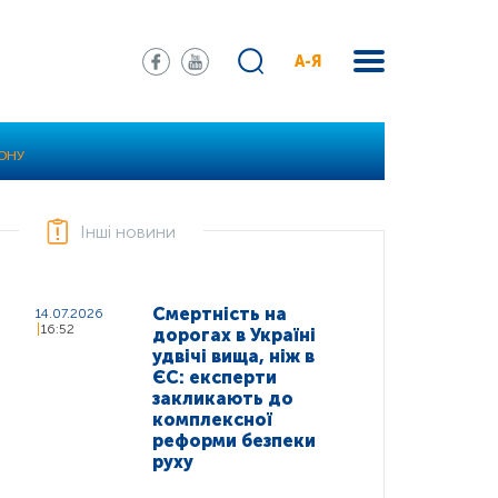
А-Я
ТЮНУ
Інші новини
Смертність на
14.07.2026
16:52
дорогах в Україні
удвічі вища, ніж в
ЄС: експерти
закликають до
комплексної
реформи безпеки
руху