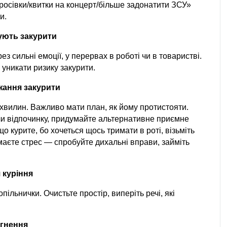
кросівки/квитки на концерт/більше задонатити ЗСУ» 
и.
кують закурити
з сильні емоції, у перервах в роботі чи в товаристві. 
уникати ризику закурити.
жання закурити
хвилин. Важливо мати план, як йому протистояти. 
и відпочинку, придумайте альтернативне приємне 
о курите, бо хочеться щось тримати в роті, візьміть 
маєте стрес — спробуйте дихальні вправи, займіть 
 куріння
ільнички. Очистьте простір, виперіть речі, які 
ягнення