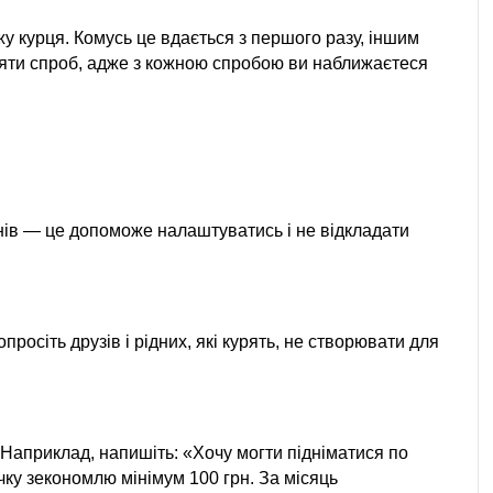
у курця. Комусь це вдається з першого разу, іншим 
яти спроб, адже з кожною спробою ви наближаєтеся 
ів — це допоможе налаштуватись і не відкладати 
осіть друзів і рідних, які курять, не створювати для 
 Наприклад, напишіть: «Хочу могти підніматися по 
ку зекономлю мінімум 100 грн. За місяць 