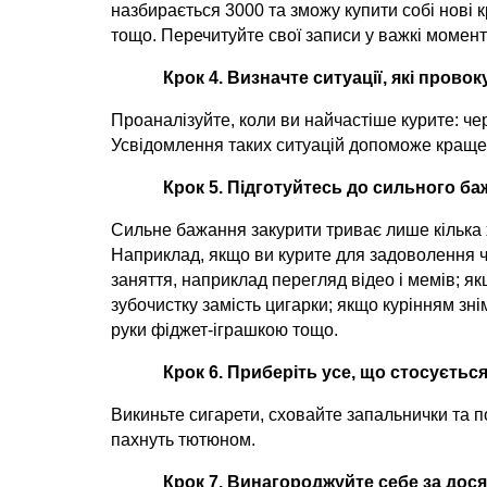
назбирається 3000 та зможу купити собі нові 
тощо. Перечитуйте свої записи у важкі момент
Крок 4. Визначте ситуації, які прово
Проаналізуйте, коли ви найчастіше курите: чере
Усвідомлення таких ситуацій допоможе краще 
Крок 5. Підготуйтесь до сильного ба
Сильне бажання закурити триває лише кілька 
Наприклад, якщо ви курите для задоволення ч
заняття, наприклад перегляд відео і мемів; якщ
зубочистку замість цигарки; якщо курінням зні
руки фіджет-іграшкою тощо.
Крок 6. Приберіть усе, що стосується
Викиньте сигарети, сховайте запальнички та поп
пахнуть тютюном.
Крок 7. Винагороджуйте себе за дос