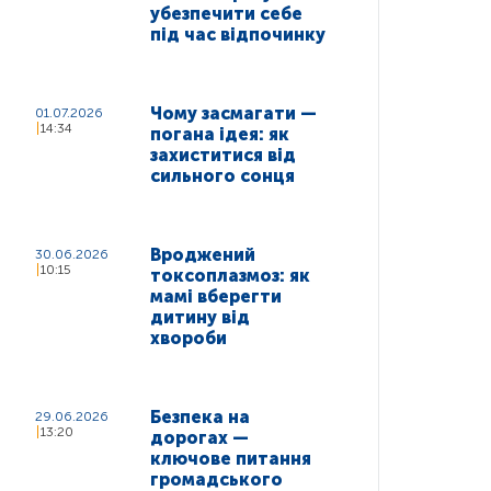
убезпечити себе
під час відпочинку
Чому засмагати —
01.07.2026
14:34
погана ідея: як
захиститися від
сильного сонця
Вроджений
30.06.2026
10:15
токсоплазмоз: як
мамі вберегти
дитину від
хвороби
Безпека на
29.06.2026
13:20
дорогах —
ключове питання
громадського