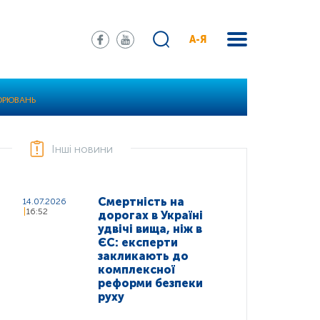
А-Я
ВОРЮВАНЬ
Інші новини
Смертність на
14.07.2026
16:52
дорогах в Україні
удвічі вища, ніж в
ЄС: експерти
закликають до
комплексної
реформи безпеки
руху