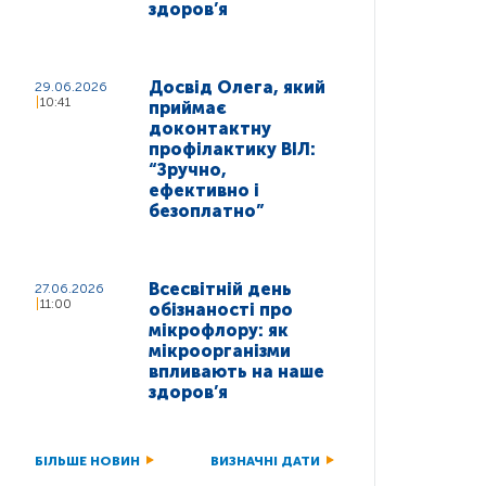
здоров’я
Досвід Олега, який
29.06.2026
10:41
приймає
доконтактну
профілактику ВІЛ:
“Зручно,
ефективно і
безоплатно”
Всесвітній день
27.06.2026
11:00
обізнаності про
мікрофлору: як
мікроорганізми
впливають на наше
здоров’я
БІЛЬШЕ НОВИН
ВИЗНАЧНІ ДАТИ