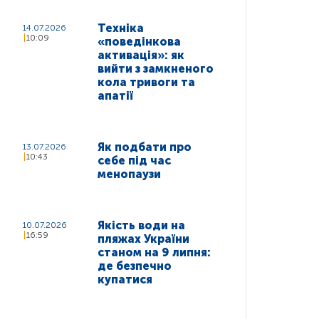
Техніка
14.07.2026
10:09
«поведінкова
активація»: як
вийти з замкненого
кола тривоги та
апатії
Як подбати про
13.07.2026
10:43
себе під час
менопаузи
Якість води на
10.07.2026
16:59
пляжах України
станом на 9 липня:
де безпечно
купатися