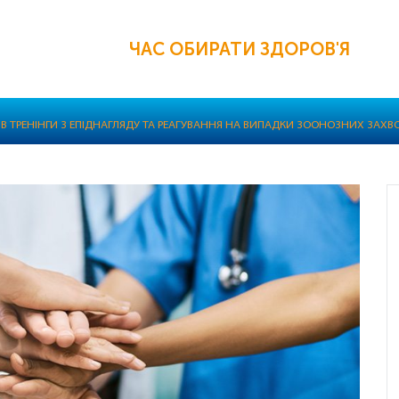
ЧАС ОБИРАТИ ЗДОРОВ'Я
ВІВ ТРЕНІНГИ З ЕПІДНАГЛЯДУ ТА РЕАГУВАННЯ НА ВИПАДКИ ЗООНОЗНИХ ЗАХ