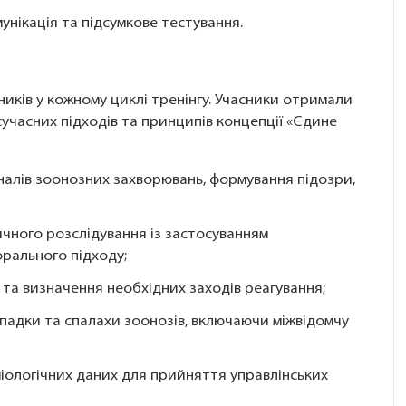
унікація та підсумкове тестування.
сників у кожному циклі тренінгу. Учасники отримали
сучасних підходів та принципів концепції «Єдине
гналів зоонозних захворювань, формування підозри,
ичного розслідування із застосуванням
рального підходу;
 та визначення необхідних заходів реагування;
ипадки та спалахи зоонозів, включаючи міжвідомчу
еміологічних даних для прийняття управлінських