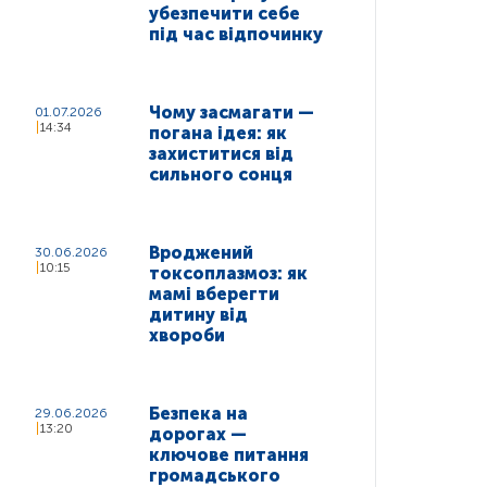
убезпечити себе
під час відпочинку
Чому засмагати —
01.07.2026
14:34
погана ідея: як
захиститися від
сильного сонця
Вроджений
30.06.2026
10:15
токсоплазмоз: як
мамі вберегти
дитину від
хвороби
Безпека на
29.06.2026
13:20
дорогах —
ключове питання
громадського