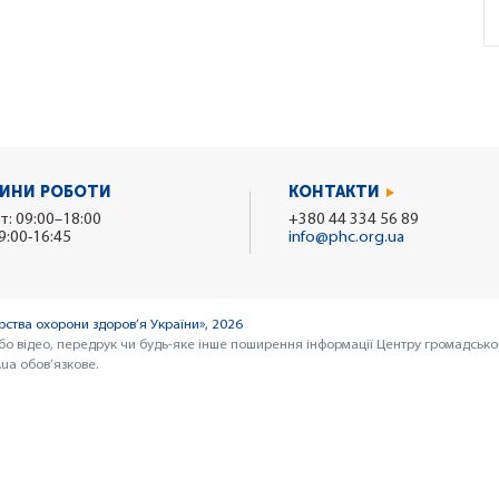
ИНИ РОБОТИ
КОНТАКТИ
т: 09:00–18:00
+380 44 334 56 89
9:00-16:45
info@phc.org.ua
ства охорони здоров’я України», 2026
бо відео, передрук чи будь-яке інше поширення інформації Центру громадсько
ua обов’язкове.