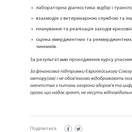
лабораторна діагностика: відбір і транспо
взаємодія з ветеринарною службою та і
планування та реалізація заходів кризової 
оцінка емерджентних та реемерджентних з
чинників.
За результатами проходження курсу учасни
За фінансової підтримки Європейського Союз
автору(ам) і не обов'язково відображають по
агентства з питань охорони здоров'я та циф
орган, що надає грант, не несуть відповідальн
Поділитися