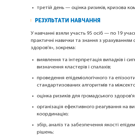
третій день — оцінка ризиків, кризова ком
РЕЗУЛЬТАТИ НАВЧАННЯ
У навчанні взяли участь 95 осіб — по 19 уча
практичні навички та знання з урахуванням 
здоров’я», зокрема:
виявлення та інтерпретація випадків і си
визначення кластерів і спалахів;
проведення епідеміологічного та епізоот
стандартизованих алгоритмів та міжсекто
оцінка ризиків для громадського здоров'я
організація ефективного реагування на в
координацію;
збір, аналіз та забезпечення якості епід
рішень;