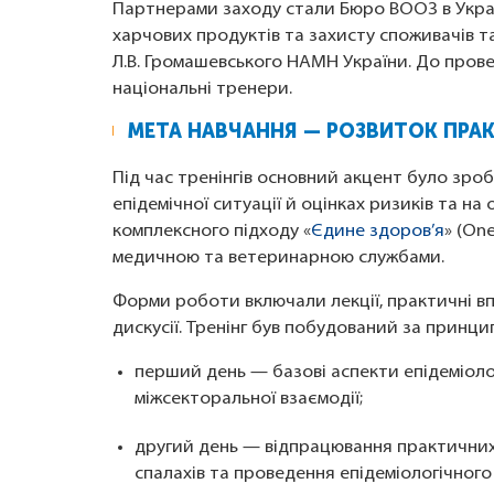
Партнерами заходу стали Бюро ВООЗ в Украї
харчових продуктів та захисту споживачів та
Л.В. Громашевського НАМН України. До прове
національні тренери.
МЕТА НАВЧАННЯ — РОЗВИТОК ПР
Під час тренінгів основний акцент було зроб
епідемічної ситуації й оцінках ризиків та на
комплексного підходу «
Єдине здоров’я
» (On
медичною та ветеринарною службами.
Форми роботи включали лекції, практичні впр
дискусії. Тренінг був побудований за принц
перший день — базові аспекти епідеміоло
міжсекторальної взаємодії;
другий день — відпрацювання практичних
спалахів та проведення епідеміологічного