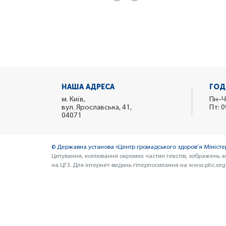
НАША АДРЕСА
ГОД
м. Київ,
Пн–Ч
вул. Ярославська, 41,
Пт: 0
04071
© Державна установа «Центр громадського здоров’я Міністер
Цитування, копіювання окремих частин текстів, зображень а
на ЦГЗ. Для інтернет-видань гіперпосилання на www.phc.org.