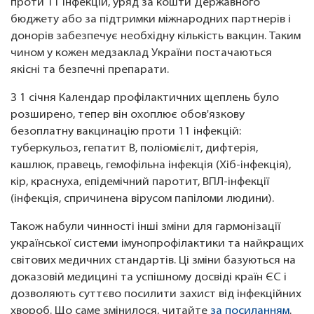
проти 11 інфекцій, уряд за кошти Державного
бюджету або за підтримки міжнародних партнерів і
донорів забезпечує необхідну кількість вакцин. Таким
чином у кожен медзаклад України постачаються
якісні та безпечні препарати.
З 1 січня Календар профілактичних щеплень було
розширено, тепер він охоплює обов'язкову
безоплатну вакцинацію проти 11 інфекцій:
туберкульоз, гепатит B, поліомієліт, дифтерія,
кашлюк, правець, гемофільна інфекція (Хіб-інфекція),
кір, краснуха, епідемічний паротит, ВПЛ-інфекції
(інфекція, спричинена вірусом папіломи людини).
Також набули чинності інші зміни для гармонізації
української системи імунопрофілактики та найкращих
світових медичних стандартів. Ці зміни базуються на
доказовій медицині та успішному досвіді країн ЄС і
дозволяють суттєво посилити захист від інфекційних
хвороб. Що саме змінилося, читайте
за посиланням
.